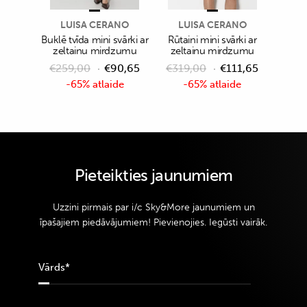
LUISA CERANO
LUISA CERANO
Buklē tvīda mini svārki ar
Rūtaini mini svārki ar
zeltainu mirdzumu
zeltainu mirdzumu
€
259,00
€
90,65
€
319,00
€
111,65
-65% atlaide
-65% atlaide
Pieteikties jaunumiem
Uzzini pirmais par i/c Sky&More jaunumiem un
īpašajiem piedāvājumiem! Pievienojies. Iegūsti vairāk.