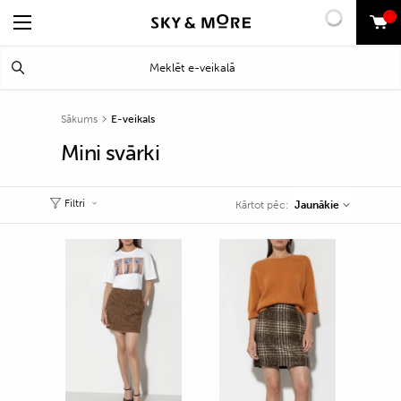
0
Search
Meklēt
for:
Sākums
E-veikals
Mini svārki
Filtri
Jaunākie
Kārtot pēc: