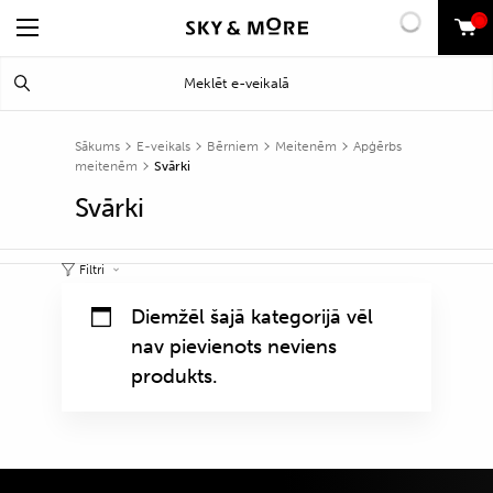
0
Search
Meklēt
for:
Sākums
E-veikals
Bērniem
Meitenēm
Apģērbs
meitenēm
Svārki
Svārki
Filtri
Diemžēl šajā kategorijā vēl
nav pievienots neviens
produkts.