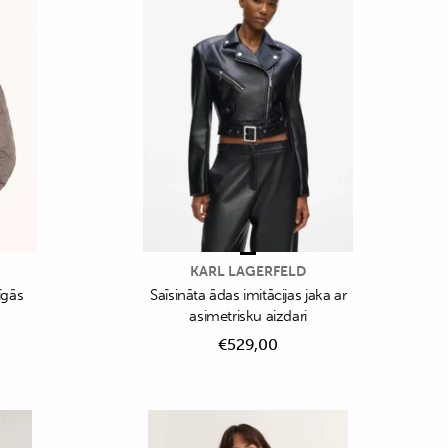
KARL LAGERFELD
īgās
Saīsināta ādas imitācijas jaka ar
asimetrisku aizdari
€
529,00