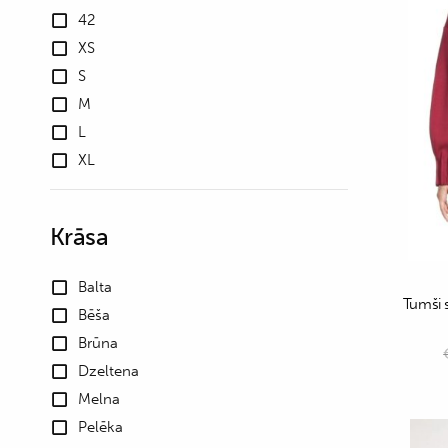
42
XS
S
M
L
XL
Krāsa
Balta
Tumši 
Bēša
Brūna
Dzeltena
Melna
Pelēka