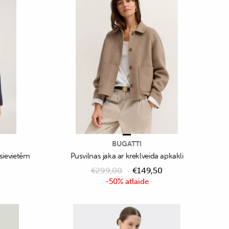
BUGATTI
 sievietēm
Pusvilnas jaka ar kreklveida apkakli
€
299,00
€
149,50
-50% atlaide