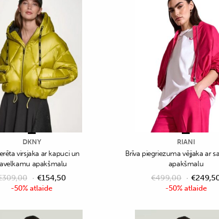
DKNY
RIANI
erēta virsjaka ar kapuci un
Brīva piegriezuma vējjaka ar 
savelkamu apakšmalu
apakšmalu
€
309,00
€
154,50
€
499,00
€
249,5
-50% atlaide
-50% atlaide