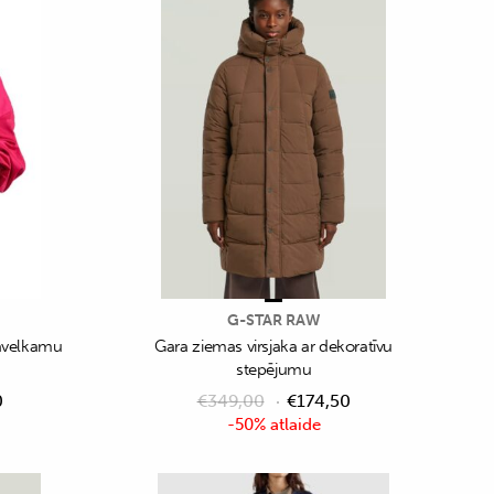
G-STAR RAW
savelkamu
Gara ziemas virsjaka ar dekoratīvu
stepējumu
0
€
349,00
€
174,50
-50% atlaide