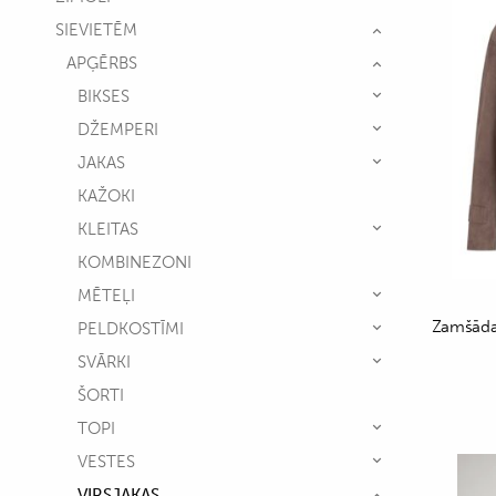
SIEVIETĒM
APĢĒRBS
BIKSES
DŽEMPERI
JAKAS
KAŽOKI
KLEITAS
KOMBINEZONI
MĒTEĻI
Zamšādas
PELDKOSTĪMI
SVĀRKI
ŠORTI
TOPI
VESTES
VIRSJAKAS