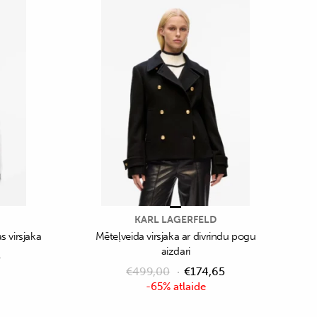
KARL LAGERFELD
 virsjaka
Mēteļveida virsjaka ar divrindu pogu
aizdari
5
€
499,00
€
174,65
-65% atlaide