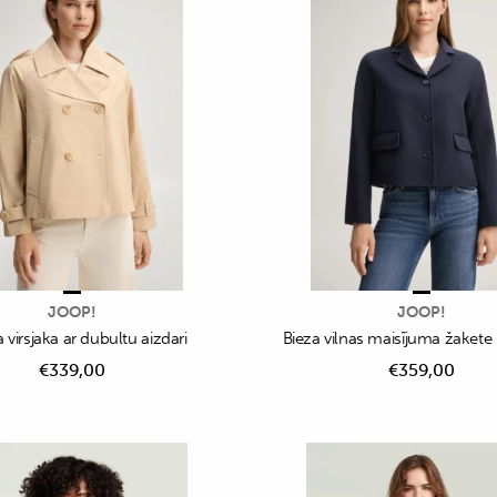
JOOP!
JOOP!
 virsjaka ar dubultu aizdari
Bieza vilnas maisījuma žakete
€
339,00
€
359,00