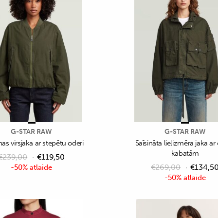
G-STAR RAW
G-STAR RAW
nas virsjaka ar stepētu oderi
Saīsināta lielizmēra jaka ar
kabatām
€
239,00
€
119,50
€
269,00
€
134,5
-50% atlaide
-50% atlaide