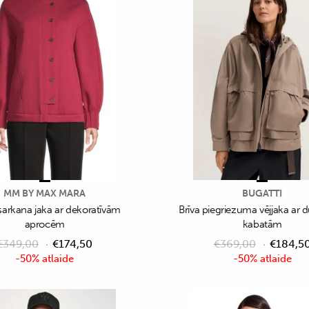
MM BY MAX MARA
BUGATTI
sarkana jaka ar dekoratīvām
Brīva piegriezuma vējjaka ar
aprocēm
kabatām
€
349,00
€
174,50
€
369,00
€
184,5
-50% atlaide
-50% atlaide