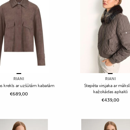
RIANI
RIANI
 krekls ar uzšūtām kabatām
Stepēta virsjaka ar māksl
kažokādas apkakli
€
689,00
€
439,00