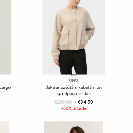
UNQ
 cargo
Jaka ar uzšūtām kabatām un
spiedpogu aizdari
0
€
189,00
€
94,50
-50% atlaide