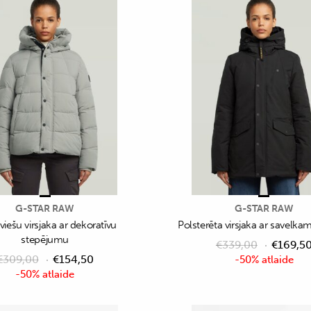
G-STAR RAW
G-STAR RAW
eviešu virsjaka ar dekoratīvu
Polsterēta virsjaka ar savelka
stepējumu
€
339,00
€
169,5
€
309,00
€
154,50
-50% atlaide
-50% atlaide