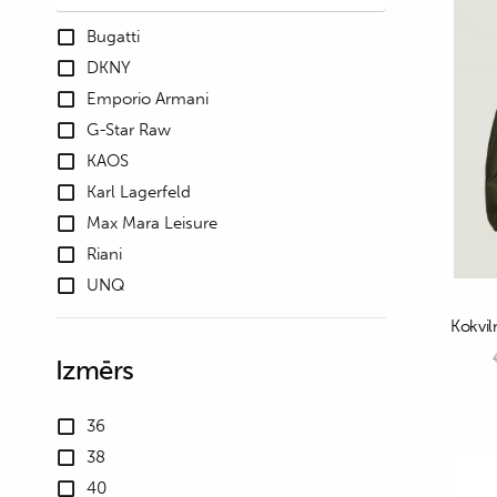
Bugatti
DKNY
Emporio Armani
G-Star Raw
KAOS
Karl Lagerfeld
Max Mara Leisure
Riani
UNQ
Kokvil
Izmērs
36
38
40