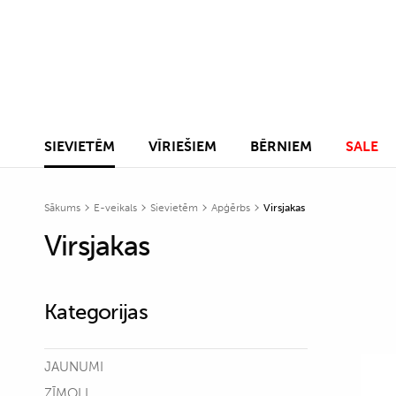
SIEVIETĒM
VĪRIEŠIEM
BĒRNIEM
SALE
Sākums
E-veikals
Sievietēm
Apģērbs
Virsjakas
Virsjakas
Kategorijas
JAUNUMI
ZĪMOLI