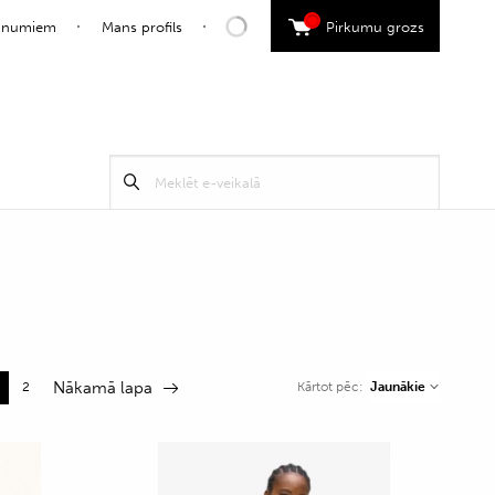
0
jaunumiem
Mans profils
Pirkumu grozs
Search
Meklēt
for:
Nākamā lapa
2
Jaunākie
Kārtot pēc: