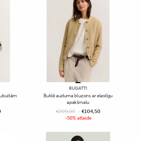
BUGATTI
 dubultām
Buklē auduma bluzons ar elastīgu
apakšmalu
0
€
209,00
€
104,50
-50% atlaide