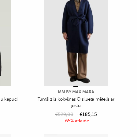
MM BY MAX MARA
mu kapuci
Tumši zils kokvilnas O silueta mētelis ar
jostu
0
€
529,00
€
185,15
-65% atlaide