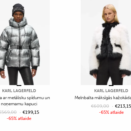
KARL LAGERFELD
KARL LAGERFELD
ka ar metālisku spīdumu un
Melnbalta māksīgās kažokādas
noņemamu kapuci
€
609,00
€
213,1
€
569,00
€
199,15
-65% atlaide
-65% atlaide