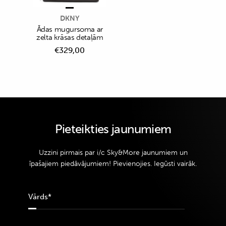
DKNY
Ādas mugursoma ar
zelta krāsas detaļām
€
329,00
Pieteikties jaunumiem
Uzzini pirmais par i/c Sky&More jaunumiem un
īpašajiem piedāvājumiem! Pievienojies. Iegūsti vairāk.