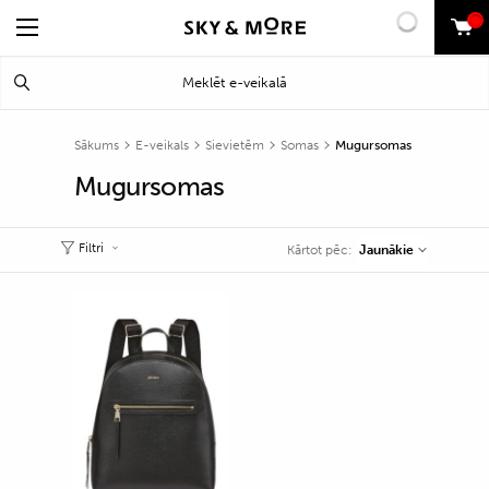
0
Search
Meklēt
for:
Sākums
E-veikals
Sievietēm
Somas
Mugursomas
Mugursomas
Filtri
Jaunākie
Kārtot pēc: