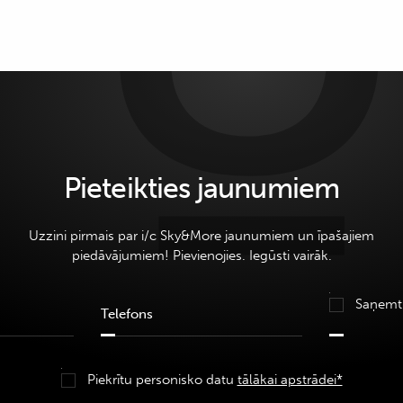
Pieteikties jaunumiem
Uzzini pirmais par i/c Sky&More jaunumiem un īpašajiem
piedāvājumiem! Pievienojies. Iegūsti vairāk.
Saņemt
Piekrītu personisko datu
tālākai apstrādei*