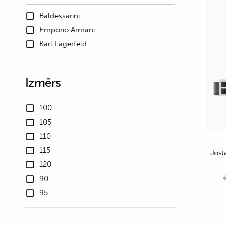
Baldessarini
Emporio Armani
Karl Lagerfeld
Izmērs
100
105
110
115
Jost
120
90
95