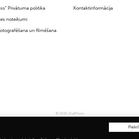
uss” Privātuma politika
Kontaktinformācija
tes noteikumi
otografēšana un filmēšana
© 2026 Sky&More
Piekrī