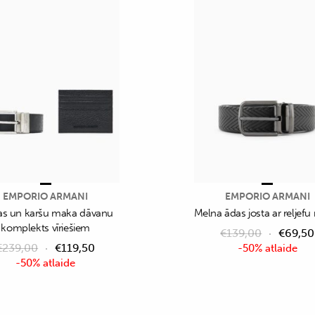
EMPORIO ARMANI
EMPORIO ARMANI
as un karšu maka dāvanu
Melna ādas josta ar reljefu
komplekts vīriešiem
€
139,00
€
69,50
€
239,00
€
119,50
-50% atlaide
-50% atlaide