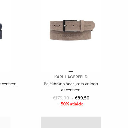
KARL LAGERFELD
akcentiem
Pelēkbrūna ādas josta ar logo
akcentiem
€
179,00
€
89,50
-50% atlaide