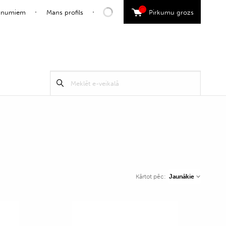
0
jaunumiem
Mans profils
Pirkumu grozs
Search
Meklēt
for:
Jaunākie
Kārtot pēc: