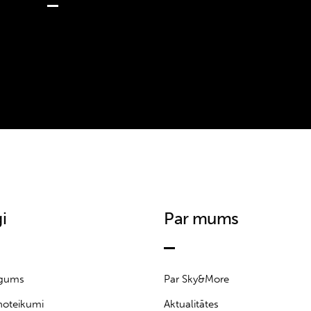
i
Par mums
īgums
Par Sky&More
noteikumi
Aktualitātes