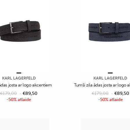
KARL LAGERFELD
KARL LAGERFELD
das josta ar logo akcentiem
Tumši zila ādas josta ar logo 
€
179,00
€
89,50
€
179,00
€
89,50
-50% atlaide
-50% atlaide