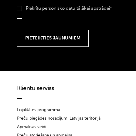
Piekrītu personisko datu
tālākai apstrādei*
Klientu serviss
Lojalitātes programma
Preču piegādes nosacījumi Latvijas teritorijā
Apmaksas veidi
Preču atgriešana un apmaiņa