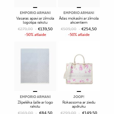
EMPORIO ARMANI
EMPORIO ARMANI
Vasaras apavi ar zīmola
Ādas mokasīni ar zīmola
logotipa rakstu
akcentiem
€
279,00
€
139,50
€
509,00
€
254,50
-50% atlaide
-50% atlaide
EMPORIO ARMANI
JOOP!
Zilpelēka šalle ar logo
Rokassoma ar ziedu
rakstu
apdruku
€
169,00
€
84,50
€
299,00
€
149,50