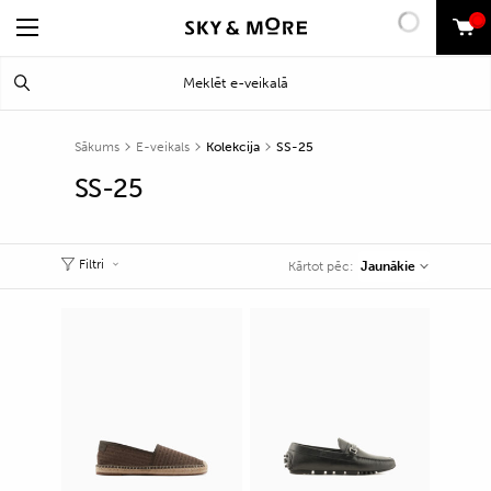
0
Search
Meklēt
for:
Sākums
E-veikals
Kolekcija
SS-25
SS-25
Filtri
Jaunākie
Kārtot pēc: