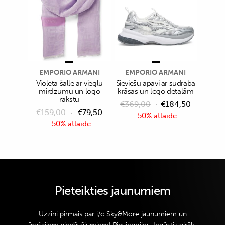
EMPORIO ARMANI
EMPORIO ARMANI
Violeta šalle ar vieglu
Sieviešu apavi ar sudraba
mirdzumu un logo
krāsas un logo detalām
rakstu
€
369,00
€
184,50
€
159,00
€
79,50
-50% atlaide
-50% atlaide
Pieteikties jaunumiem
Uzzini pirmais par i/c Sky&More jaunumiem un