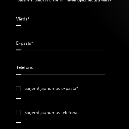
īpašajiem piedāvājumiem! Pievienojies. Iegūsti vairāk.
Saņemt jaunumus e-pastā*
Saņemt jaunumus telefonā