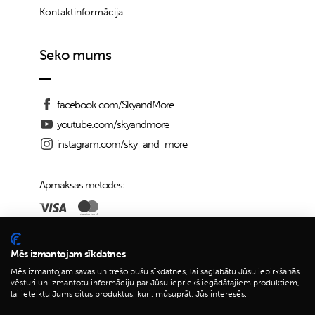
Kontaktinformācija
Seko mums
facebook.com/SkyandMore
youtube.com/skyandmore
instagram.com/sky_and_more
Apmaksas metodes:
Piegādes iespējas:
Mēs izmantojam sīkdatnes
Mēs izmantojam savas un trešo pušu sīkdatnes, lai saglabātu Jūsu iepirkšanās
vēsturi un izmantotu informāciju par Jūsu iepriekš iegādātajiem produktiem,
lai ieteiktu Jums citus produktus, kuri, mūsuprāt, Jūs interesēs.