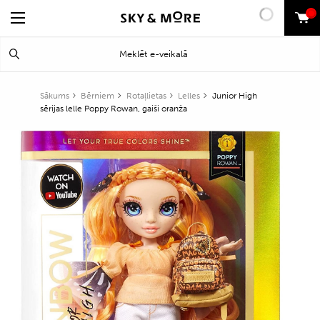
0
Search
Meklēt
for:
Sākums
Bērniem
Rotaļlietas
Lelles
Junior High
sērijas lelle Poppy Rowan, gaiši oranža