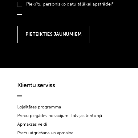
Piekrītu personisko datu
tālākai apstrādei*
Klientu serviss
Lojalitātes programma
Preču piegādes nosacījumi Latvijas teritorijā
Apmaksas veidi
Preču atgriešana un apmaiņa