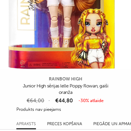
RAINBOW HIGH
Junior High sērijas lelle Poppy Rowan, gaiši
oranža
€
64,00
€
44,80
-30% atlaide
Produkts nav pieejams
APRAKSTS
PRECES KOPŠANA
PIEGĀDE UN APMA