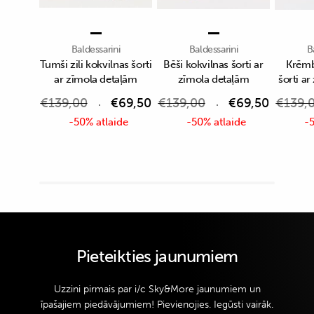
Baldessarini
Baldessarini
B
Tumši zili kokvilnas šorti
Bēši kokvilnas šorti ar
Krēmb
ar zīmola detaļām
zīmola detaļām
šorti a
€
139,00
€
69,50
€
139,00
€
69,50
€
139,
-50% atlaide
-50% atlaide
-5
Pieteikties jaunumiem
Uzzini pirmais par i/c Sky&More jaunumiem un
īpašajiem piedāvājumiem! Pievienojies. Iegūsti vairāk.