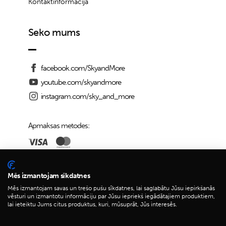
Kontaktinformācija
Seko mums
facebook.com/SkyandMore
youtube.com/skyandmore
instagram.com/sky_and_more
Apmaksas metodes:
Piegādes iespējas:
Mēs izmantojam sīkdatnes
Mēs izmantojam savas un trešo pušu sīkdatnes, lai saglabātu Jūsu iepirkšanās
vēsturi un izmantotu informāciju par Jūsu iepriekš iegādātajiem produktiem,
lai ieteiktu Jums citus produktus, kuri, mūsuprāt, Jūs interesēs.
© 2026 Sky&More