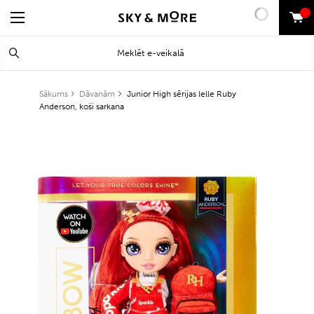
0
Search
Meklēt
for:
Sākums
Dāvanām
Junior High sērijas lelle Ruby
Anderson, koši sarkana