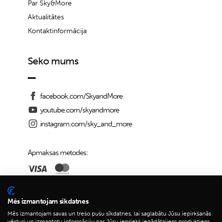
Par Sky&More
Aktualitātes
Kontaktinformācija
Seko mums
facebook.com/SkyandMore
youtube.com/skyandmore
instagram.com/sky_and_more
Apmaksas metodes:
Piegādes iespējas:
Mēs izmantojam sīkdatnes
Mēs izmantojam savas un trešo pušu sīkdatnes, lai saglabātu Jūsu iepirkšanās
vēsturi un izmantotu informāciju par Jūsu iepriekš iegādātajiem produktiem,