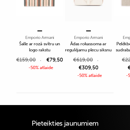
Emporio Armani
Emporio Armani
Emp
Šalle ar rozā svītru un
Ādas rokassoma ar
Pelēkbē
logo rakstu
regulējamu plecu siksnu
sudrab
€
159,00
€
79,50
€
619,00
€
2
€
309,50
-50% atlaide
-50% atlaide
-5
Pieteikties jaunumiem