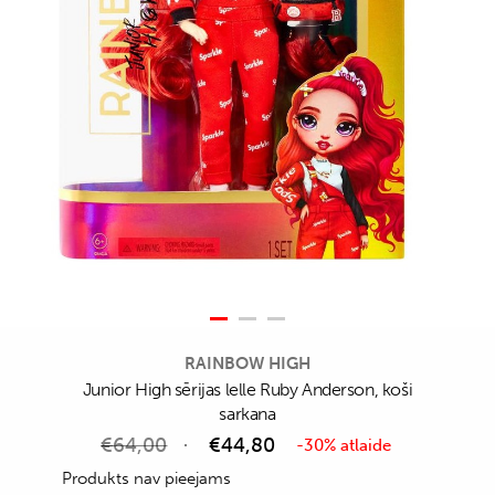
RAINBOW HIGH
Junior High sērijas lelle Ruby Anderson, koši
sarkana
€
64,00
€
44,80
-30% atlaide
Produkts nav pieejams