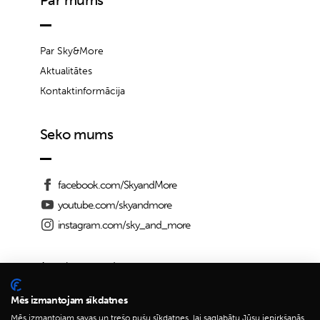
Par Sky&More
Aktualitātes
Kontaktinformācija
Seko mums
facebook.com/SkyandMore
youtube.com/skyandmore
instagram.com/sky_and_more
Apmaksas metodes:
Mēs izmantojam sīkdatnes
Mēs izmantojam savas un trešo pušu sīkdatnes, lai saglabātu Jūsu iepirkšanās