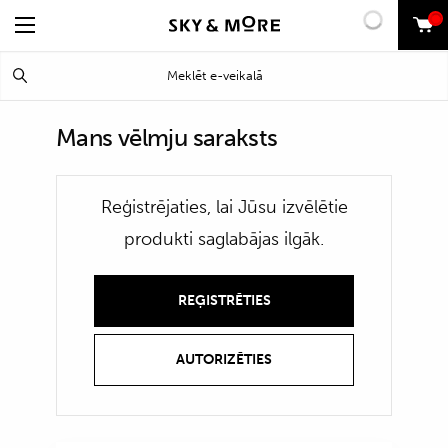
0
Search
Meklēt
for:
Mans vēlmju saraksts
Reģistrējaties, lai Jūsu izvēlētie
produkti saglabājas ilgāk.
REĢISTRĒTIES
AUTORIZĒTIES