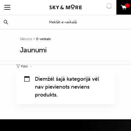
0
Search
Meklēt
for:
Sākums
E-veikals
Jaunumi
Filtri
Diemžēl šajā kategorijā vēl
nav pievienots neviens
produkts.