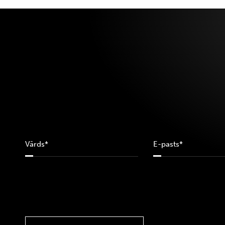
38
39
40
42
44
6.5
7
7.5
8
8.5
80
85
90
95
XS
S