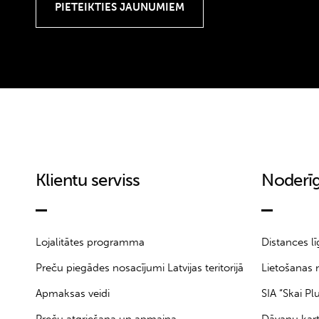
M
L
XL
XXL
XXXL
Klientu serviss
Noderīg
Lojalitātes programma
Distances l
Preču piegādes nosacījumi Latvijas teritorijā
Lietošanas 
Apmaksas veidi
SIA “Skai Pl