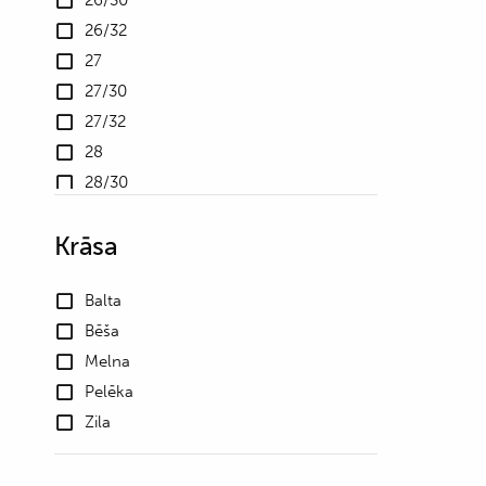
26/30
26/32
27
27/30
27/32
28
28/30
28/32
Krāsa
29
29/30
Balta
29/32
Bēša
30
Melna
30/30
Pelēka
30/32
Zila
36
37