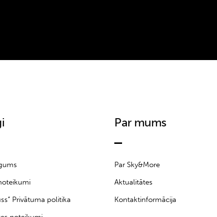
i
Par mums
īgums
Par Sky&More
noteikumi
Aktualitātes
uss” Privātuma politika
Kontaktinformācija