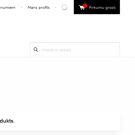
0
jaunumiem
Mans profils
Pirkumu grozs
Search
Meklēt
for:
dukts.