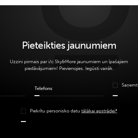
Pieteikties jaunumiem
Uzzini pirmais par i/c Sky&More jaunumiem un īpašajiem
piedāvājumiem! Pievienojies. Iegūsti vairāk.
Saņemt
Piekrītu personisko datu
tālākai apstrādei*