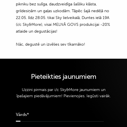
pikniku bez sulīga, daudzveidīga šašliku klāsta,
grildesiņām un gaļas uzkodām. Tāpēc šajā nedēļā no
22.05. līdz 28.05. tikai Sky lielveikalā, Duntes ielā 19A
(i/c Sky&More), visai MELNĀ GOVS produkcijai -20%
atlaide un degustācijas!
Nāc, degustē un izvēlies sev tīkamāko!
Pieteikties jaunumiem
Uzzini pirmais par i/c Sky&More jaunumiem un
īpašajiem piedāvājumiem! Pievienojies. Iegūsti vairāk.