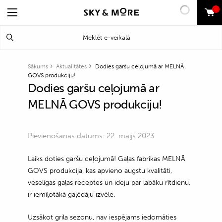
0
Search
Meklēt
for:
Sākums
Aktualitātes
Dodies garšu ceļojumā ar MELNĀ
GOVS produkciju!
Dodies garšu ceļojumā ar
MELNĀ GOVS produkciju!
Pievienošanas datums: 22. maijs 2023
Laiks doties garšu ceļojumā! Gaļas fabrikas MELNĀ
GOVS produkcija, kas apvieno augstu kvalitāti,
veselīgas gaļas receptes un ideju par labāku rītdienu,
ir iemīļotākā gaļēdāju izvēle.
Uzsākot grila sezonu, nav iespējams iedomāties