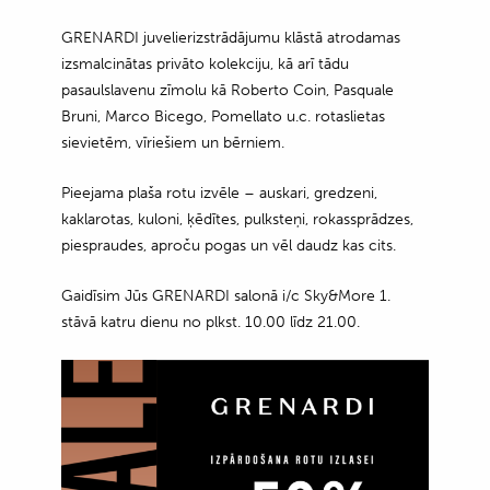
GRENARDI juvelierizstrādājumu klāstā atrodamas
izsmalcinātas privāto kolekciju, kā arī tādu
pasaulslavenu zīmolu kā Roberto Coin, Pasquale
Bruni, Marco Bicego, Pomellato u.c. rotaslietas
sievietēm, vīriešiem un bērniem.
Pieejama plaša rotu izvēle – auskari, gredzeni,
kaklarotas, kuloni, ķēdītes, pulksteņi, rokassprādzes,
piespraudes, aproču pogas un vēl daudz kas cits.
Gaidīsim Jūs GRENARDI salonā i/c Sky&More 1.
stāvā katru dienu no plkst. 10.00 līdz 21.00.