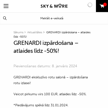
0
Search
Meklēt
for:
Sākums
Aktualitātes
GRENARDI izpārdošana – atlaides
līdz -50%!
GRENARDI izpārdošana –
atlaides līdz -50%!
Pievienošanas datums: 8. janvāris 2024
GRENARDI ekskluzīvo rotu salonā – izpārdošana
rotu izlasei!
Veicot pirkumu virs 100 EUR, atlaides līdz -50%.
*Piedāvājums spēkā līdz 31.01.2024.