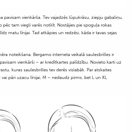
a pavisam vienkārša. Tev vajadzēs lūpukrāsu, ziepju gabaliņu,
 pēc tam viegli varēs notīrīt. Nostājies pie spoguļa rokas
dz matu līnijai. Tad atkāpies un redzēsi, kāda ir tavas sejas
 izmēra noteikšana. Bergamo interneta veikalā saulesbrilles ir
 pavisam vienkārši – ar kredītkartes palīdzību. Novieto karti uz
rastu, kuras saulesbrilles tev derēs vislabāk. Par atskaites
z vai pāri uzacu līnijai, M – nedaudz pirms, bet L un XL