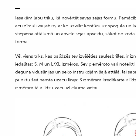
Iesakām labu triku, kā novērtēt savas sejas formu. Pamācīb
acu zīmuli vai jebko, ar ko uzvilkt kontūru uz spoguļa un ko
stiepiena attālumā un apvelc sejas apveidu, sākot no zoda lī
forma.
Vēl viens triks, kas palīdzēs tev izvēlēties saulesbrilles, ir
iedalītas: S, M un L/XL izmēros. Sev piemēroto vari noteikti
deguna viduslīnijas un seko instrukcijām šajā attēlā, lai sap
punktu šeit ņemta uzacu līnija: S izmēram kredītkarte ir līd
izmēram tā ir līdz uzacu izliekuma vietai.