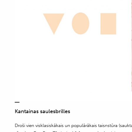
Kantainas saulesbrilles
Droši vien visklasiskākais un populārākais taisnstūra (saukt