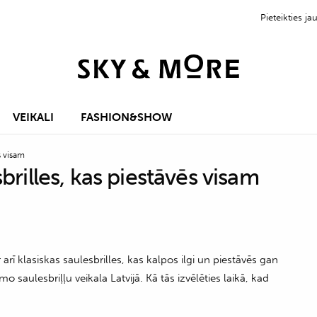
Pieteikties 
VEIKALI
FASHION&SHOW
s visam
brilles, kas piestāvēs visam
 arī klasiskas saulesbrilles, kas kalpos ilgi un piestāvēs gan
saulesbriļļu veikala Latvijā. Kā tās izvēlēties laikā, kad