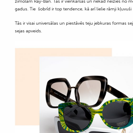
zīmolam Ray-Ban. Tās ir vienkāršas un nekad neizies no mode
gadus. Tie šobrīd ir top tendence, kā arī lielie rāmji kļuvuš
Tās ir visai universālas un piestāvēs teju jebkuras formas se
sejas apveids.