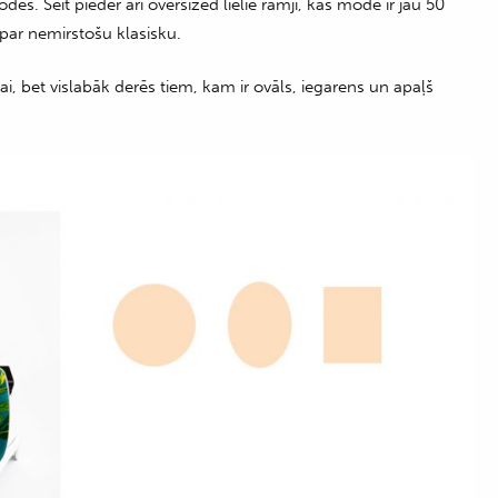
s. Šeit pieder arī oversized lielie rāmji, kas modē ir jau 50
i par nemirstošu klasisku.
jai, bet vislabāk derēs tiem, kam ir ovāls, iegarens un apaļš