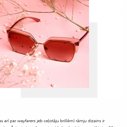
as arī par
wayfarers
jeb ceļotāju brillēm) rāmju dizains ir