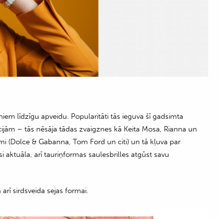
ārniem līdzīgu apveidu. Popularitāti tās ieguva šī gadsimta
jām – tās nēsāja tādas zvaigznes kā Keita Mosa, Rianna un
ami (Dolce & Gabanna, Tom Ford un citi) un tā kļuva par
 aktuāla, arī tauriņformas saulesbrilles atgūst savu
 arī sirdsveida sejas formai.