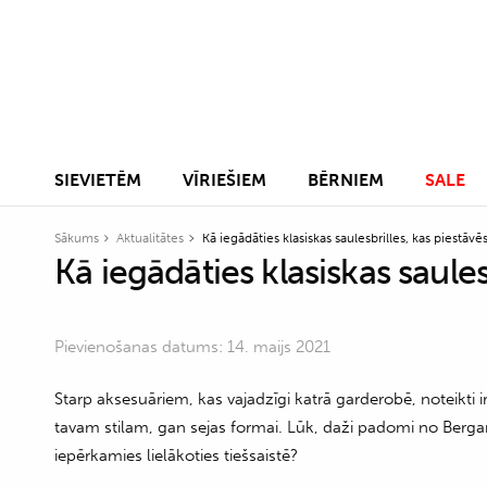
SIEVIETĒM
VĪRIEŠIEM
BĒRNIEM
SALE
Sākums
Aktualitātes
Kā iegādāties klasiskas saulesbrilles, kas piestāvē
Kā iegādāties klasiskas saules
Pievienošanas datums: 14. maijs 2021
Starp aksesuāriem, kas vajadzīgi katrā garderobē, noteikti ir
tavam stilam, gan sejas formai. Lūk, daži padomi no Bergamo 
iepērkamies lielākoties tiešsaistē?