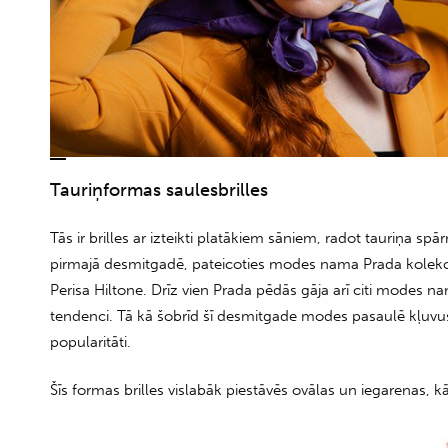
Tauriņformas saulesbrilles
Tās ir brilles ar izteikti platākiem sāniem, radot tauriņa sp
pirmajā desmitgadē, pateicoties modes nama Prada kolekci
Perisa Hiltone. Drīz vien Prada pēdās gāja arī citi modes n
tendenci. Tā kā šobrīd šī desmitgade modes pasaulē kļuvusi
popularitāti.
Šīs formas brilles vislabāk piestāvēs ovālas un iegarenas, kā