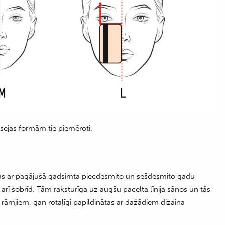
m sejas formām tie piemēroti.
ciējas ar pagājušā gadsimta piecdesmito un sešdesmito gadu
arī šobrīd. Tām raksturīga uz augšu pacelta līnija sānos un tās
rāmjiem, gan rotaļīgi papildinātas ar dažādiem dizaina