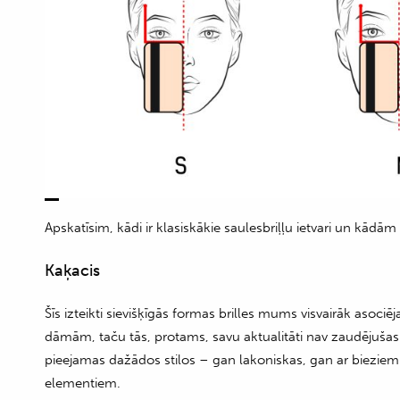
Apskatīsim, kādi ir klasiskākie saulesbriļļu ietvari un kādā
Kaķacis
Šīs izteikti sievišķīgās formas brilles mums visvairāk aso
dāmām, taču tās, protams, savu aktualitāti nav zaudējušas 
pieejamas dažādos stilos – gan lakoniskas, gan ar bieziem 
elementiem.