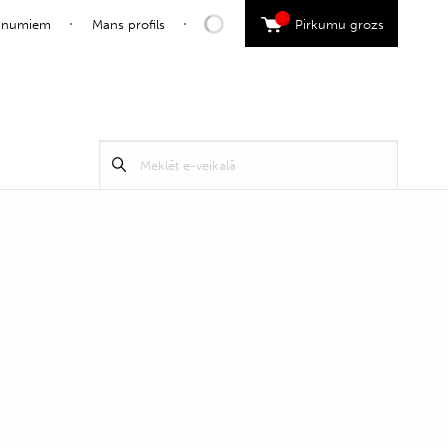
0
jaunumiem
Mans profils
Pirkumu grozs
Search
Meklēt
for: