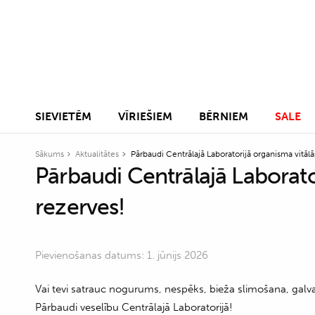
SIEVIETĒM
VĪRIEŠIEM
BĒRNIEM
SALE
Sākums
Aktualitātes
Pārbaudi Centrālajā Laboratorijā organisma vitālā
Pārbaudi Centrālajā Laborato
rezerves!
Pievienošanas datums: 1. jūnijs 2026
Vai tevi satrauc nogurums, nespēks, bieža slimošana, galva
Pārbaudi veselību Centrālajā Laboratorijā!