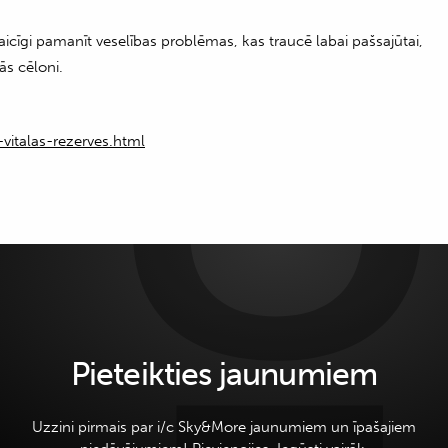
icīgi pamanīt veselības problēmas, kas traucē labai pašsajūtai,
ās cēloni.
vitalas-rezerves.html
Pieteikties jaunumiem
Uzzini pirmais par i/c Sky&More jaunumiem un īpašajiem