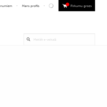
0
jaunumiem
Mans profils
Pirkumu grozs
Search
Meklēt
for: