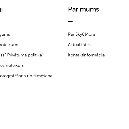
i
Par mums
īgums
Par Sky&More
noteikumi
Aktualitātes
uss” Privātuma politika
Kontaktinformācija
tes noteikumi
otografēšana un filmēšana