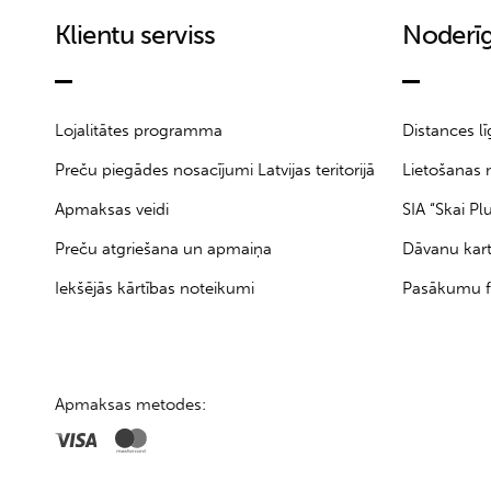
Klientu serviss
Noderīg
Lojalitātes programma
Distances l
Preču piegādes nosacījumi Latvijas teritorijā
Lietošanas 
Apmaksas veidi
SIA “Skai Pl
Preču atgriešana un apmaiņa
Dāvanu kar
Iekšējās kārtības noteikumi
Pasākumu f
Apmaksas metodes: