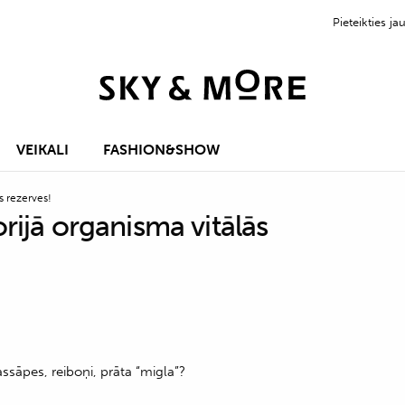
Pieteikties 
VEIKALI
FASHION&SHOW
s rezerves!
rijā organisma vitālās
ssāpes, reiboņi, prāta “migla”?