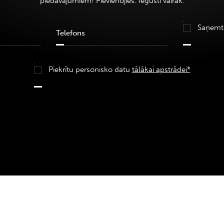
piedāvājumiem! Pievienojies. Iegūsti vairāk.
Saņemt
Piekrītu personisko datu
tālākai apstrādei*