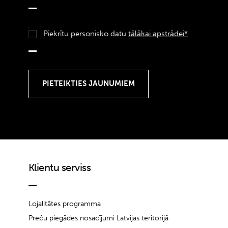
Piekrītu personisko datu
tālākai apstrādei*
Klientu serviss
Lojalitātes programma
Preču piegādes nosacījumi Latvijas teritorijā