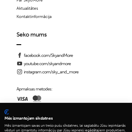
Par Sky&More
Aktualitātes
Kontaktinformācija
Seko mums
facebook.com/SkyandMore
youtube.com/skyandmore
instagram.com/sky_and_more
Apmaksas metodes:
Piegādes iespējas:
Mēs izmantojam sīkdatnes
Mēs izmantojam savas un trešo pušu sīkdatnes, lai saglabātu Jūsu iepirkšanās
vēsturi un izmantotu informāciju par Jūsu iepriekš iegādātajiem produktiem,