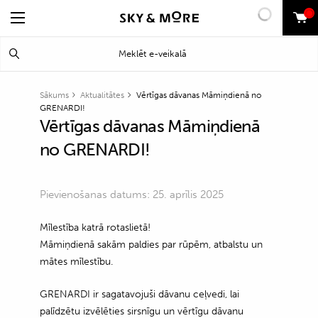
0
Search
Meklēt
for:
Sākums
Aktualitātes
Vērtīgas dāvanas Māmiņdienā no
GRENARDI!
Vērtīgas dāvanas Māmiņdienā
no GRENARDI!
Pievienošanas datums: 25. aprīlis 2025
Mīlestība katrā rotaslietā!
Māmiņdienā sakām paldies par rūpēm, atbalstu un
mātes mīlestību.
GRENARDI ir sagatavojuši dāvanu ceļvedi, lai
palīdzētu izvēlēties sirsnīgu un vērtīgu dāvanu