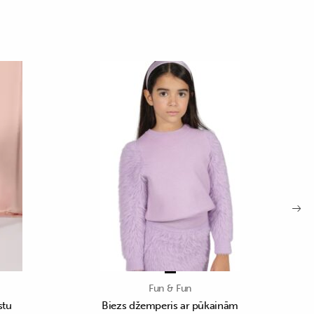
Fun & Fun
stu
Biezs džemperis ar pūkainām