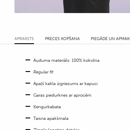
APRAKSTS
PRECES KOPŠANA
PIEGĀDE UN APMAK
Auduma materiāls: 100% kokvilna
Regular fit
Apaļš kakla izgriezums ar kapuci
Garas piedurknes ar aprocēm
Ķengurkabata
Taisna apakšmala
Zīmola logotipa detaļas