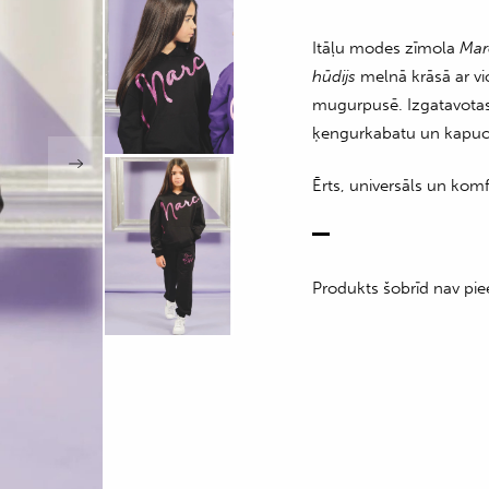
Itāļu modes zīmola
Mar
hūdijs
melnā krāsā ar vi
mugurpusē. Izgatavotas 
ķengurkabatu un kapuc
Ērts, universāls un kom
Produkts šobrīd nav pie