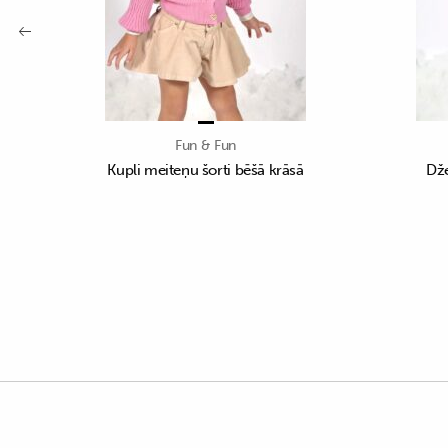
Fun & Fun
Kupli meiteņu šorti bēšā krāsā
Dže