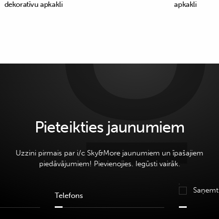
dekoratīvu apkakli
apkakli
Pieteikties jaunumiem
Uzzini pirmais par i/c Sky&More jaunumiem un īpašajiem
piedāvājumiem! Pievienojies. Iegūsti vairāk.
Saņemt