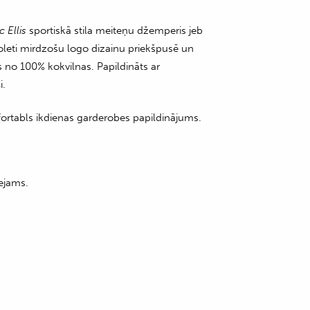
c Ellis
sportiskā stila meiteņu džemperis jeb
oleti mirdzošu logo dizainu priekšpusē un
no 100% kokvilnas. Papildināts ar
i.
fortabls ikdienas garderobes papildinājums.
ejams.