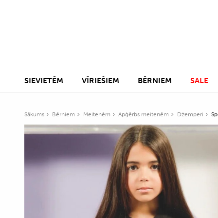
SIEVIETĒM
VĪRIEŠIEM
BĒRNIEM
SALE
Sākums
Bērniem
Meitenēm
Apģērbs meitenēm
Džemperi
Sp