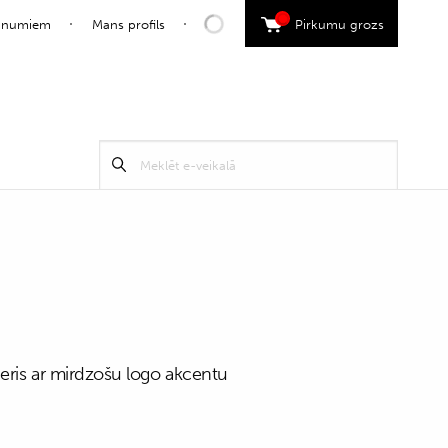
0
jaunumiem
Mans profils
Pirkumu grozs
Search
Meklēt
for:
peris ar mirdzošu logo akcentu