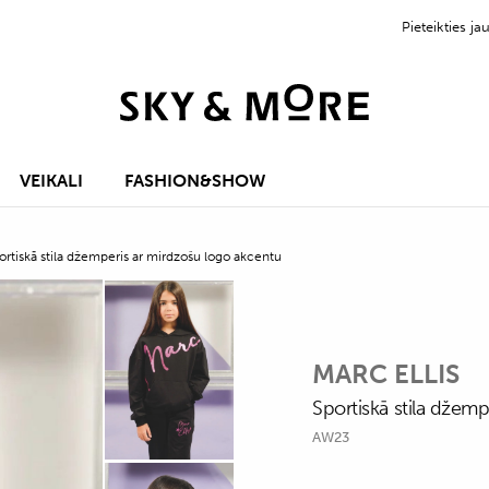
Pieteikties 
VEIKALI
FASHION&SHOW
ortiskā stila džemperis ar mirdzošu logo akcentu
MARC ELLIS
Sportiskā stila džem
AW23