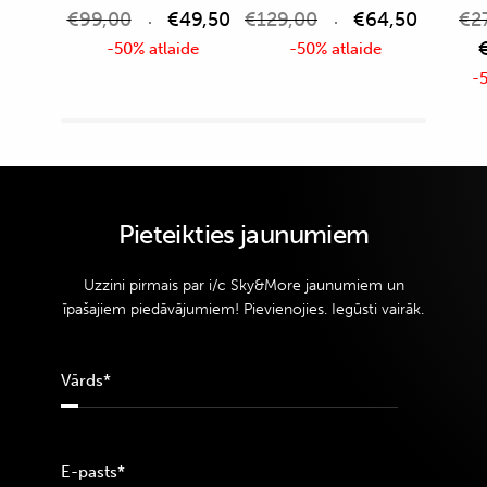
€
99,00
€
49,50
€
129,00
€
64,50
€
2
-50% atlaide
-50% atlaide
-5
Pieteikties jaunumiem
Uzzini pirmais par i/c Sky&More jaunumiem un
īpašajiem piedāvājumiem! Pievienojies. Iegūsti vairāk.