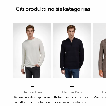
Citi produkti no šīs kategorijas
Hechter Paris
Hechter Paris
He
Kokvilnas džemperis ar
Kokvilnas džemperis ar
Žakete 
smalki rievotu tekstūru
horizontālu joslu reljefu