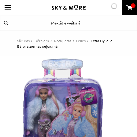
0
Search
Meklēt
for:
Sākums
Bērniem
Rotaļlietas
Lelles
Extra Fly lelle
Bārbija ziemas ceļojumā