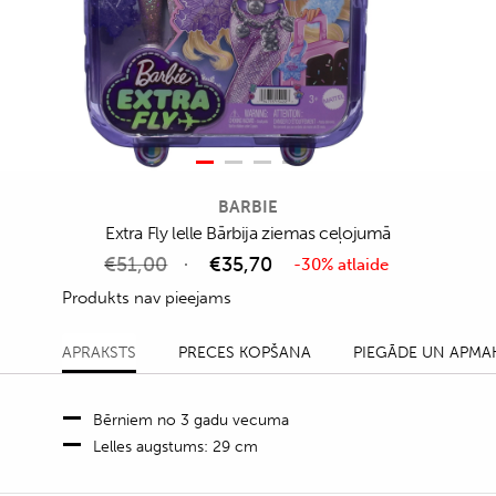
BARBIE
Extra Fly lelle Bārbija ziemas ceļojumā
€
51,00
€
35,70
-30% atlaide
Produkts nav pieejams
APRAKSTS
PRECES KOPŠANA
PIEGĀDE UN APMA
Bērniem no 3 gadu vecuma
Lelles augstums: 29 cm