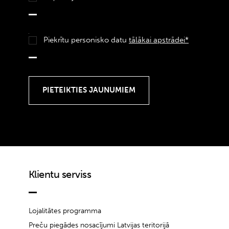
Piekrītu personisko datu
tālākai apstrādei*
Klientu serviss
Lojalitātes programma
Preču piegādes nosacījumi Latvijas teritorijā