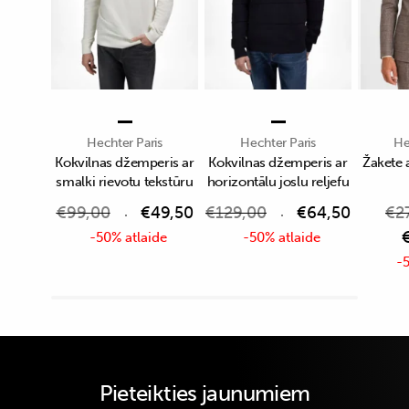
Hechter Paris
Hechter Paris
He
Kokvilnas džemperis ar
Kokvilnas džemperis ar
Žakete 
smalki rievotu tekstūru
horizontālu joslu reljefu
€
99,00
€
49,50
€
129,00
€
64,50
€
2
-50% atlaide
-50% atlaide
-5
Pieteikties jaunumiem