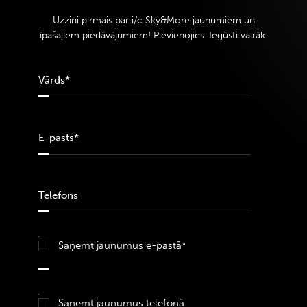
Uzzini pirmais par i/c Sky&More jaunumiem un
īpašajiem piedāvājumiem! Pievienojies. Iegūsti vairāk.
Saņemt jaunumus e-pastā*
Saņemt jaunumus telefonā