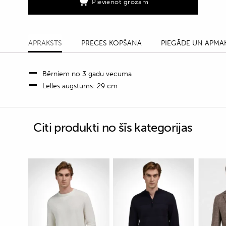
Pievienot grozam
(sārta)
quantity
APRAKSTS
PRECES KOPŠANA
PIEGĀDE UN APMA
Bērniem no 3 gadu vecuma
Lelles augstums: 29 cm
Citi produkti no šīs kategorijas