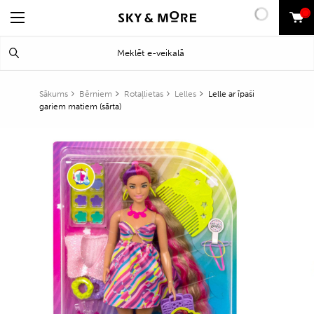
0
Search
Meklēt
for:
Sākums
Bērniem
Rotaļlietas
Lelles
Lelle ar īpaši
gariem matiem (sārta)