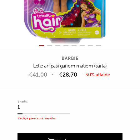
BARBIE
Lelle ar īpaši gariem matiem (sārta)
€
41,00
€
28,70
-30% atlaide
Skaits:
Lelle
ar
Pēdējā pieejamā vienība
īpaši
gariem
matiem