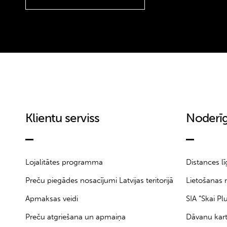
Klientu serviss
Noderīg
Lojalitātes programma
Distances l
Preču piegādes nosacījumi Latvijas teritorijā
Lietošanas 
Apmaksas veidi
SIA “Skai Pl
Preču atgriešana un apmaiņa
Dāvanu kar