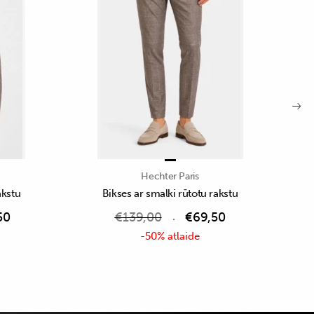
Hechter Paris
akstu
Bikses ar smalki rūtotu rakstu
50
€
139,00
€
69,50
-50% atlaide