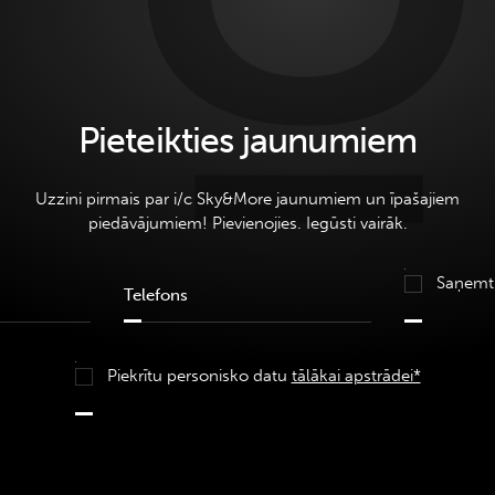
Pieteikties jaunumiem
Uzzini pirmais par i/c Sky&More jaunumiem un īpašajiem
piedāvājumiem! Pievienojies. Iegūsti vairāk.
Saņemt
Piekrītu personisko datu
tālākai apstrādei*