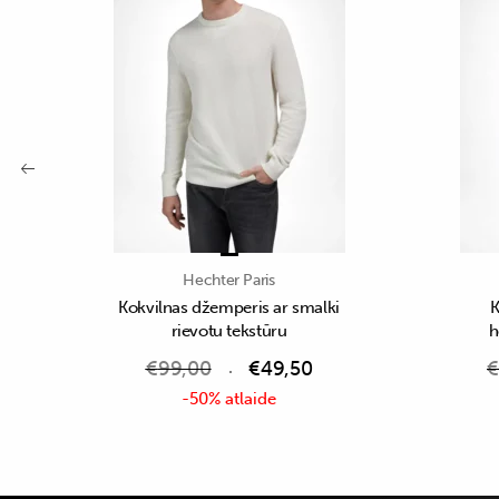
Hechter Paris
Kokvilnas džemperis ar smalki
K
rievotu tekstūru
h
€
99,00
€
49,50
€
-50% atlaide