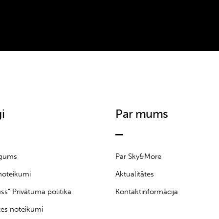
i
Par mums
īgums
Par Sky&More
noteikumi
Aktualitātes
uss” Privātuma politika
Kontaktinformācija
tes noteikumi