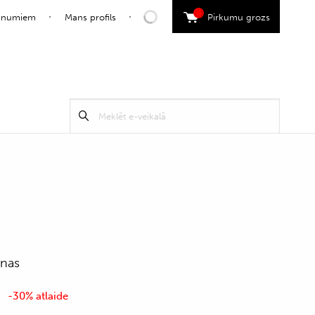
0
jaunumiem
Mans profils
Pirkumu grozs
Search
Meklēt
for:
inas
-30% atlaide