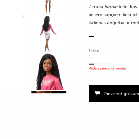
Zīmola
Barbie
lelle, ka
lieliem sapņiem lielā pi
ikdienas apģērbā ar me
Skaits:
Lelle
Bārbija
Pēdējā pieejamā vienība
no
Bruklinas
quantity
Pievienot groza