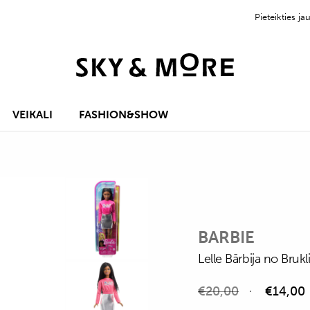
Pieteikties 
VEIKALI
FASHION&SHOW
BARBIE
Lelle Bārbija no Brukl
€
20,00
€
14,00