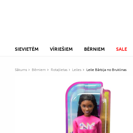
SIEVIETĒM
VĪRIEŠIEM
BĒRNIEM
SALE
Sākums
Bērniem
Rotaļlietas
Lelles
Lelle Bārbija no Bruklinas