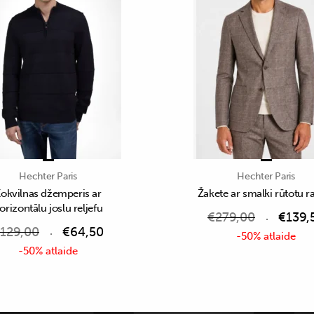
Hechter Paris
Hechter Paris
okvilnas džemperis ar
Žakete ar smalki rūtotu r
orizontālu joslu reljefu
€
279,00
€
139,
129,00
€
64,50
-50% atlaide
-50% atlaide