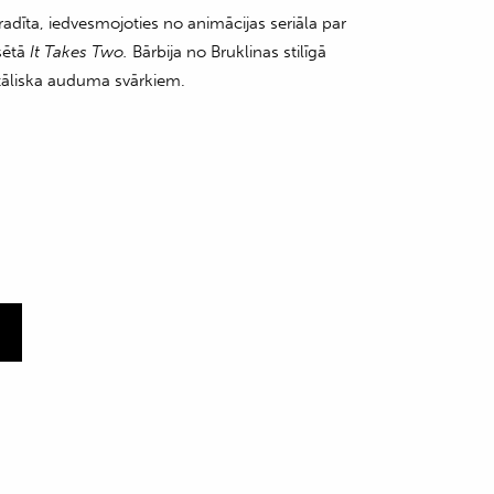
s radīta, iedvesmojoties no
animācijas seriāla par
lsētā
It Takes Two.
Bārbija no Bruklinas stilīgā
tāliska auduma svārkiem.
m