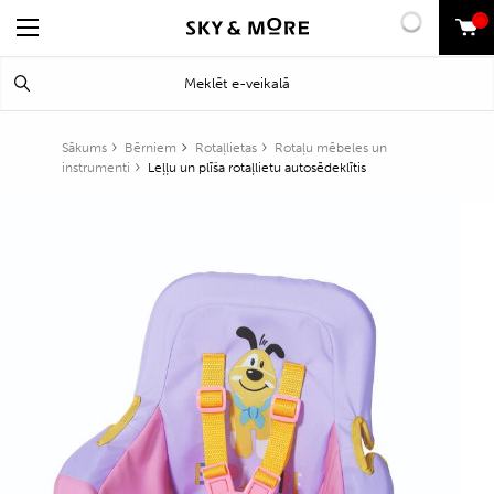
0
Search
Meklēt
for:
Sākums
Bērniem
Rotaļlietas
Rotaļu mēbeles un
instrumenti
Leļļu un plīša rotaļlietu autosēdeklītis