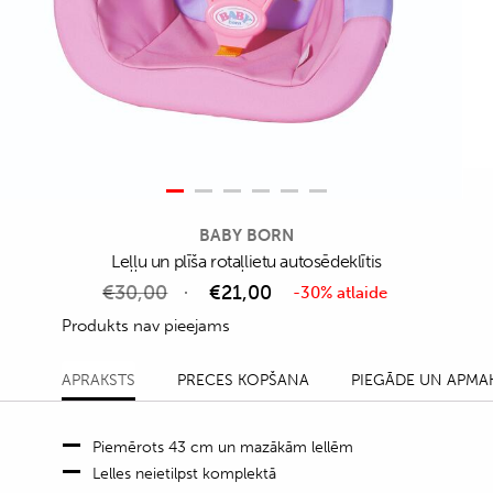
BABY BORN
Leļļu un plīša rotaļlietu autosēdeklītis
€
30,00
€
21,00
-30% atlaide
Produkts nav pieejams
APRAKSTS
PRECES KOPŠANA
PIEGĀDE UN APMA
Piemērots 43 cm un mazākām lellēm
Lelles neietilpst komplektā