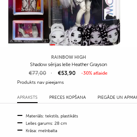
RAINBOW HIGH
Shadow sērijas lelle Heather Grayson
€
77,00
€
53,90
-30% atlaide
Produkts nav pieejams
APRAKSTS
PRECES KOPŠANA
PIEGĀDE UN APMA
Materiāls: tekstils, plastikāts
Lelles garums: 28 cm
Krāsa: melnbalta