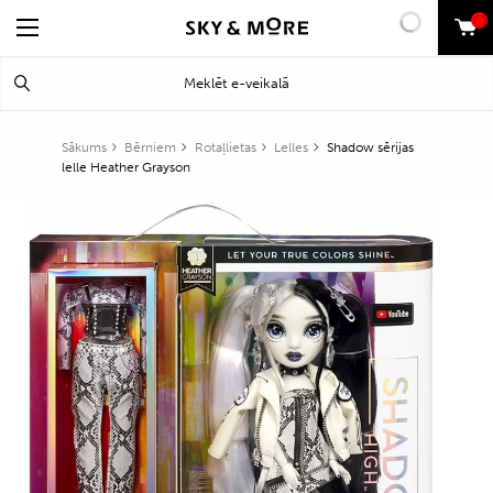
0
Search
Meklēt
for:
Sākums
Bērniem
Rotaļlietas
Lelles
Shadow sērijas
lelle Heather Grayson