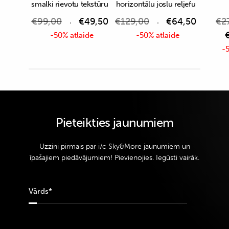
smalki rievotu tekstūru
horizontālu joslu reljefu
€
99,00
€
49,50
€
129,00
€
64,50
€
2
-50% atlaide
-50% atlaide
-5
Pieteikties jaunumiem
Uzzini pirmais par i/c Sky&More jaunumiem un
īpašajiem piedāvājumiem! Pievienojies. Iegūsti vairāk.