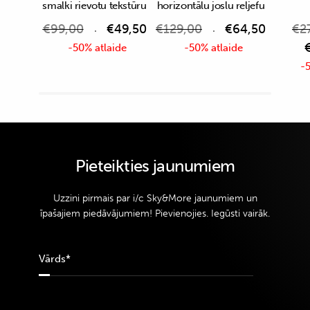
smalki rievotu tekstūru
horizontālu joslu reljefu
€
99,00
€
49,50
€
129,00
€
64,50
€
2
-50% atlaide
-50% atlaide
-5
Pieteikties jaunumiem
Uzzini pirmais par i/c Sky&More jaunumiem un
īpašajiem piedāvājumiem! Pievienojies. Iegūsti vairāk.