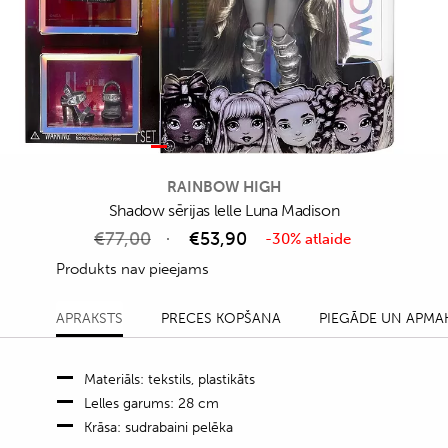
RAINBOW HIGH
Shadow sērijas lelle Luna Madison
€
77,00
€
53,90
-30% atlaide
Produkts nav pieejams
APRAKSTS
PRECES KOPŠANA
PIEGĀDE UN APMA
Materiāls: tekstils, plastikāts
Lelles garums: 28 cm
Krāsa: sudrabaini pelēka