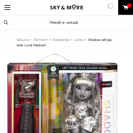
0
Search
Meklēt
for:
Sākums
Bērniem
Rotaļlietas
Lelles
Shadow sērijas
lelle Luna Madison