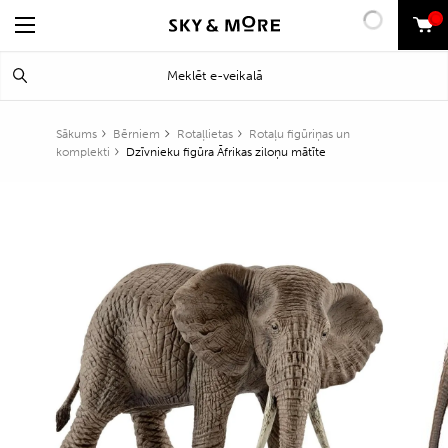
0
Search
Meklēt
for:
Sākums
Bērniem
Rotaļlietas
Rotaļu figūriņas un
komplekti
Dzīvnieku figūra Āfrikas ziloņu mātīte