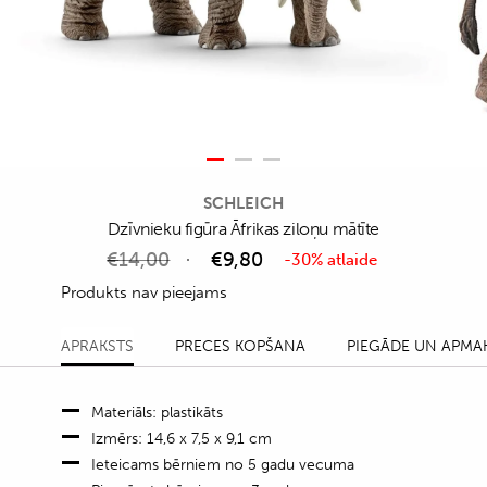
SCHLEICH
Dzīvnieku figūra Āfrikas ziloņu mātīte
€
14,00
€
9,80
-30% atlaide
Produkts nav pieejams
APRAKSTS
PRECES KOPŠANA
PIEGĀDE UN APMA
Materiāls: plastikāts
Izmērs: 14,6 x 7,5 x 9,1 cm
Ieteicams bērniem no 5 gadu vecuma