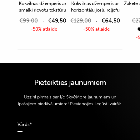
Kokvilnas džemperis ar
Kokvilnas džemperis ar
Žakete 
smalki rievotu tekstūru
horizontālu joslu reljefu
€
99,00
€
49,50
€
129,00
€
64,50
€
2
-50% atlaide
-50% atlaide
-5
Pieteikties jaunumiem
Uzzini pirmais par i/c Sky&More jaunumiem un
īpašajiem piedāvājumiem! Pievienojies. Iegūsti vairāk.