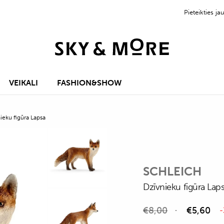
Pieteikties 
VEIKALI
FASHION&SHOW
ieku figūra Lapsa
SCHLEICH
Dzīvnieku figūra Lap
€
8,00
€
5,60
-