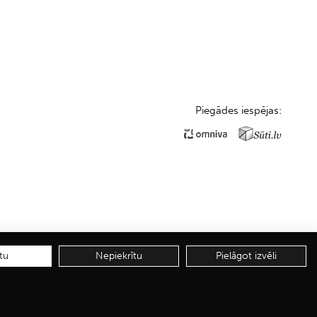
Piegādes iespējas:
tu
Nepiekrītu
Pielāgot izvēli