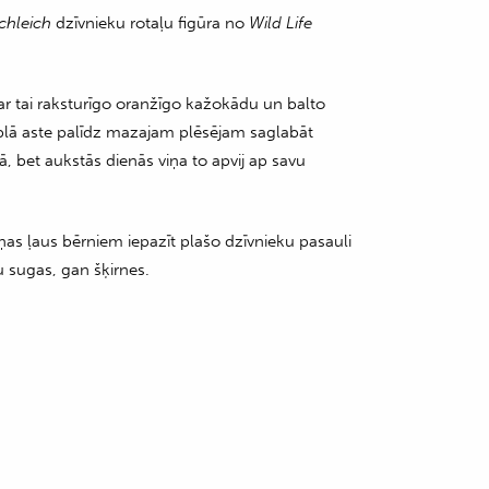
chleich
dzīvnieku rotaļu figūra no
Wild Life
 ar tai raksturīgo oranžīgo kažokādu un balto
uplā aste palīdz mazajam plēsējam saglabāt
kā, bet aukstās dienās viņa to apvij ap savu
riņas ļaus bērniem iepazīt plašo dzīvnieku pasauli
u sugas, gan šķirnes.