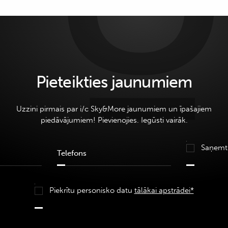
Pieteikties jaunumiem
Uzzini pirmais par i/c Sky&More jaunumiem un īpašajiem
piedāvājumiem! Pievienojies. Iegūsti vairāk.
Saņemt
Piekrītu personisko datu
tālākai apstrādei*