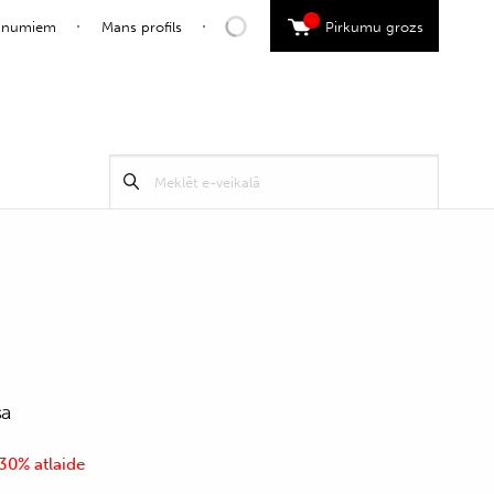
0
jaunumiem
Mans profils
Pirkumu grozs
Search
Meklēt
for:
sa
30% atlaide