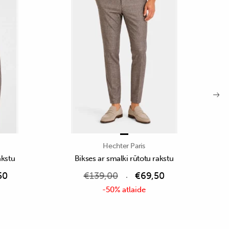
Hechter Paris
akstu
Bikses ar smalki rūtotu rakstu
50
€
139,00
€
69,50
-50% atlaide