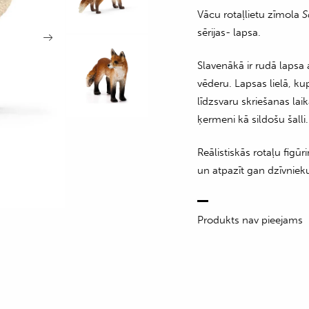
Vācu rotaļlietu zīmola
S
sērijas- lapsa.
Slavenākā ir rudā lapsa
vēderu. Lapsas lielā, k
līdzsvaru skriešanas lai
ķermeni kā sildošu šalli.
Reālistiskās rotaļu figū
un atpazīt gan dzīvniek
Produkts nav pieejams