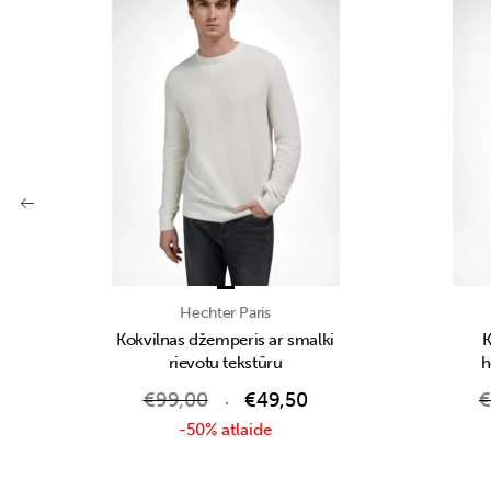
Hechter Paris
Kokvilnas džemperis ar smalki
K
rievotu tekstūru
h
€
99,00
€
49,50
€
-50% atlaide