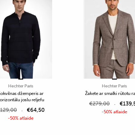
Hechter Paris
Hechter Paris
okvilnas džemperis ar
Žakete ar smalki rūtotu r
orizontālu joslu reljefu
€
279,00
€
139,
129,00
€
64,50
-50% atlaide
-50% atlaide