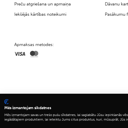
Preču atgriešana un apmaiņa
Dāvanu kar
Iekšējās kārtības noteikumi
Pasākumu f
Apmaksas metodes:
Mēs izmantojam sīkdatnes
Mēs izmantojam savas un trešo pušu sīkdatnes, lai saglabātu Jūsu iepirkšanās vēs
iegādātajiem produktiem, lai ieteiktu Jums citus produktus, kuri, mūsuprāt, Jūs i