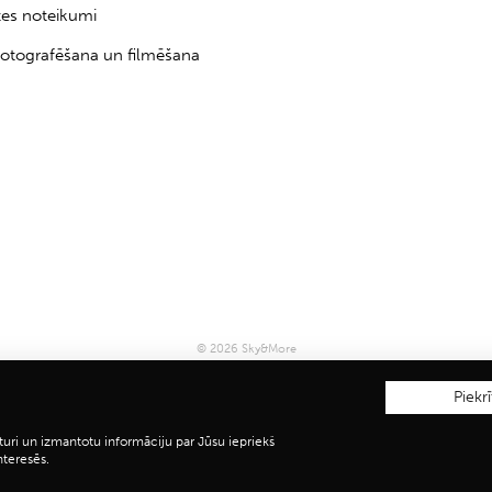
tes noteikumi
otografēšana un filmēšana
© 2026 Sky&More
Piekrī
turi un izmantotu informāciju par Jūsu iepriekš
nteresēs.