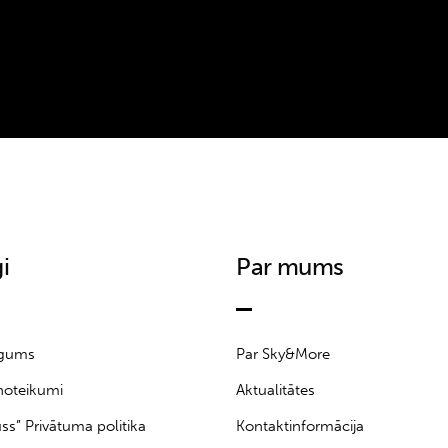
i
Par mums
īgums
Par Sky&More
noteikumi
Aktualitātes
uss” Privātuma politika
Kontaktinformācija