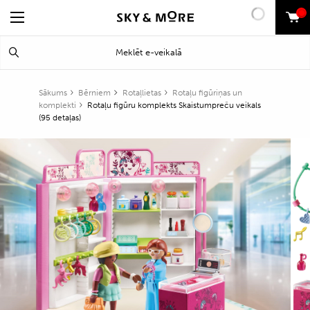
0
Search
Meklēt
for:
Sākums
Bērniem
Rotaļlietas
Rotaļu figūriņas un
komplekti
Rotaļu figūru komplekts Skaistumpreču veikals
(95 detaļas)