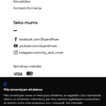
Aktualitātes
Kontaktinformācija
Seko mums
facebook.com/SkyandMore
youtube.com/skyandmore
instagram.com/sky_and_more
Apmaksas metodes:
Piegādes iespējas:
Mēs izmantojam sīkdatnes
Mēs izmantojam savas un trešo pušu sīkdatnes, lai saglabātu Jūsu iepirkšanās
vēsturi un izmantotu informāciju par Jūsu iepriekš iegādātajiem produktiem,
lai ieteiktu Jums citus produktus, kuri, mūsuprāt, Jūs interesēs.