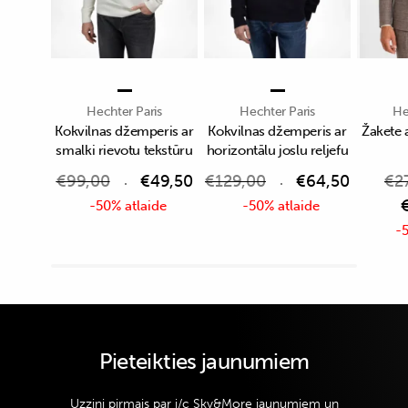
Hechter Paris
Hechter Paris
He
Kokvilnas džemperis ar
Kokvilnas džemperis ar
Žakete 
smalki rievotu tekstūru
horizontālu joslu reljefu
€
99,00
€
49,50
€
129,00
€
64,50
€
2
-50% atlaide
-50% atlaide
-5
Pieteikties jaunumiem
Uzzini pirmais par i/c Sky&More jaunumiem un