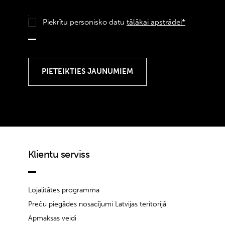
Piekrītu personisko datu
tālākai apstrādei*
Klientu serviss
Lojalitātes programma
Preču piegādes nosacījumi Latvijas teritorijā
Apmaksas veidi