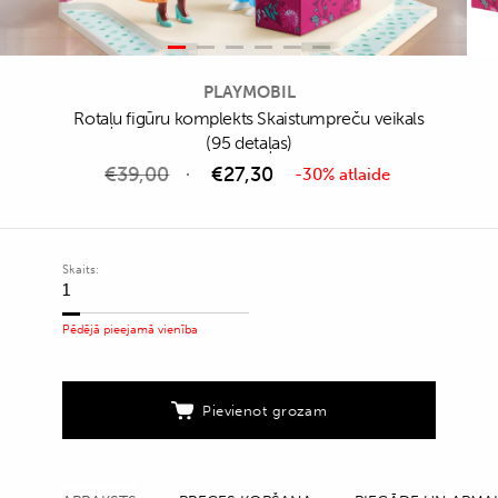
PLAYMOBIL
Rotaļu figūru komplekts Skaistumpreču veikals
(95 detaļas)
€
39,00
€
27,30
-30% atlaide
Skaits:
Rotaļu
figūru
Pēdējā pieejamā vienība
komplekts
Skaistumpreču
veikals
Pievienot grozam
(95
detaļas)
quantity