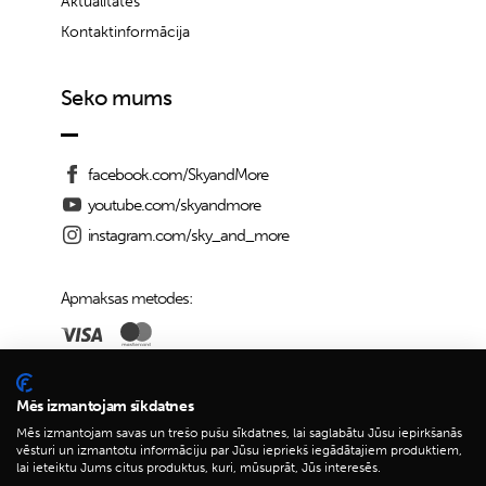
Aktualitātes
Kontaktinformācija
Seko mums
facebook.com/SkyandMore
youtube.com/skyandmore
instagram.com/sky_and_more
Apmaksas metodes:
Piegādes iespējas:
Mēs izmantojam sīkdatnes
Mēs izmantojam savas un trešo pušu sīkdatnes, lai saglabātu Jūsu iepirkšanās
vēsturi un izmantotu informāciju par Jūsu iepriekš iegādātajiem produktiem,
lai ieteiktu Jums citus produktus, kuri, mūsuprāt, Jūs interesēs.