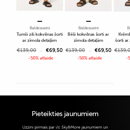
Baldessarini
Baldessarini
B
Tumši zili kokvilnas šorti
Bēši kokvilnas šorti ar
Krēmb
ar zīmola detaļām
zīmola detaļām
šorti a
€
139,00
€
69,50
€
139,00
€
69,50
€
139,
-50% atlaide
-50% atlaide
-5
Pieteikties jaunumiem
Uzzini pirmais par i/c Sky&More jaunumiem un