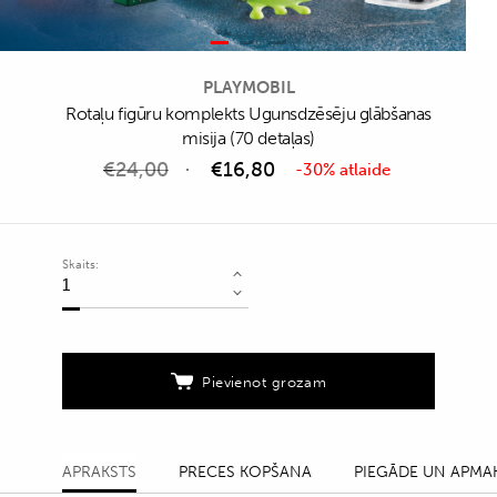
PLAYMOBIL
Rotaļu figūru komplekts Ugunsdzēsēju glābšanas
misija (70 detaļas)
€
24,00
€
16,80
-30% atlaide
Skaits:
Rotaļu
figūru
komplekts
Ugunsdzēsēju
Pievienot grozam
glābšanas
misija
(70
APRAKSTS
PRECES KOPŠANA
PIEGĀDE UN APMA
detaļas)