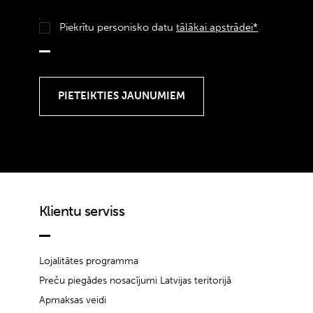
Piekrītu personisko datu
tālākai apstrādei*
Klientu serviss
Lojalitātes programma
Preču piegādes nosacījumi Latvijas teritorijā
Apmaksas veidi