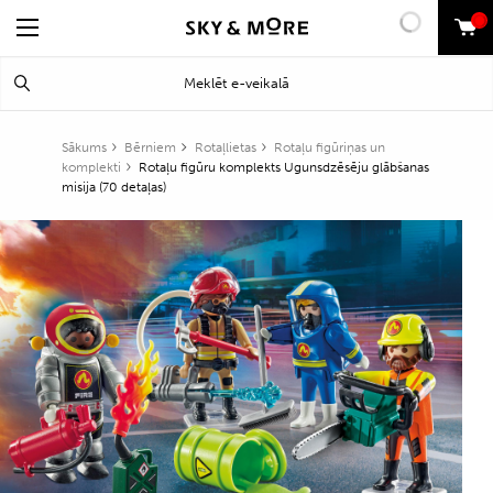
0
Search
Meklēt
for:
Sākums
Bērniem
Rotaļlietas
Rotaļu figūriņas un
komplekti
Rotaļu figūru komplekts Ugunsdzēsēju glābšanas
misija (70 detaļas)