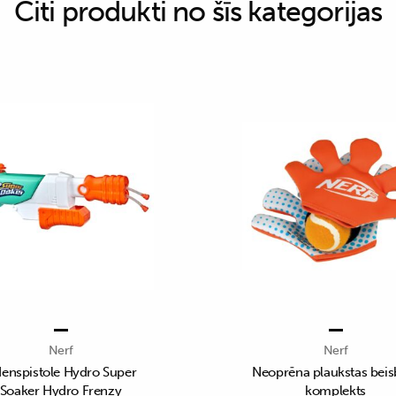
Citi produkti no šīs kategorijas
Nerf
Nerf
enspistole Hydro Super
Neoprēna plaukstas beis
Soaker Hydro Frenzy
komplekts