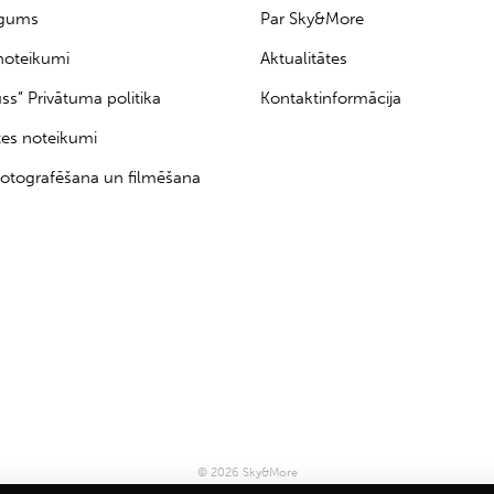
īgums
Par Sky&More
noteikumi
Aktualitātes
uss” Privātuma politika
Kontaktinformācija
tes noteikumi
otografēšana un filmēšana
© 2026 Sky&More