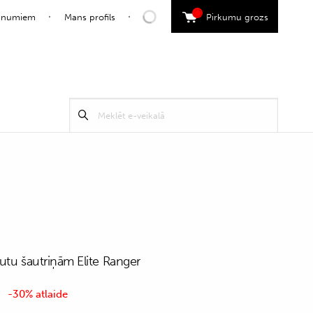
0
jaunumiem
Mans profils
Pirkumu grozs
Search
Meklēt
for:
putu šautriņām Elite Ranger
-30% atlaide