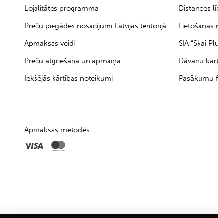
Lojalitātes programma
Distances l
Preču piegādes nosacījumi Latvijas teritorijā
Lietošanas 
Apmaksas veidi
SIA “Skai Pl
Preču atgriešana un apmaiņa
Dāvanu kar
Iekšējās kārtības noteikumi
Pasākumu f
Apmaksas metodes: