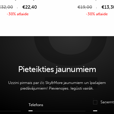
€
32,00
€
22,40
€
19,00
€
13,3
-30% atlaide
-30% atlaide
Pieteikties jaunumiem
Uzzini pirmais par i/c Sky&More jaunumiem un īpašajiem
piedāvājumiem! Pievienojies. Iegūsti vairāk.
Saņemt