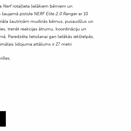
a
Nerf
rotaļlieta lielākiem bērniem un
u šaujamā pistole
NERF Elite 2.0 Ranger
ar 10
riāla šautriņām mudinās bērnus, pusaudžus un
ies, trenēt reakcijas ātrumu, koordināciju un
mā. Paredzēta lietošanai gan lielākās iekštelpās,
mālais lidojuma attālums ir 27 metri.
illes.
m