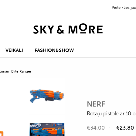
Pieteikties 
VEIKALI
FASHION&SHOW
utriņām Elite Ranger
NERF
Rotaļu pistole ar 10 
€
34,00
€
23,80