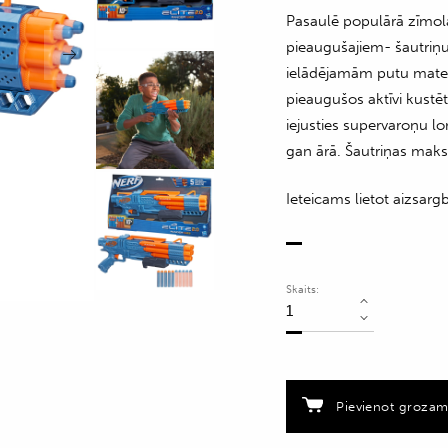
Pasaulē populārā zīmol
pieaugušajiem- šautriņ
ielādējamām putu mate
pieaugušos aktīvi kustēt
iejusties supervaroņu lo
gan ārā. Šautriņas maksi
Ieteicams lietot aizsargbr
Skaits:
Rotaļu
pistole
ar
10
putu
Pievienot groza
šautriņām