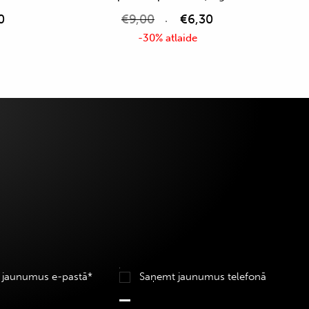
0
€
9,00
€
6,30
-30% atlaide
 jaunumus e-pastā*
Saņemt jaunumus telefonā