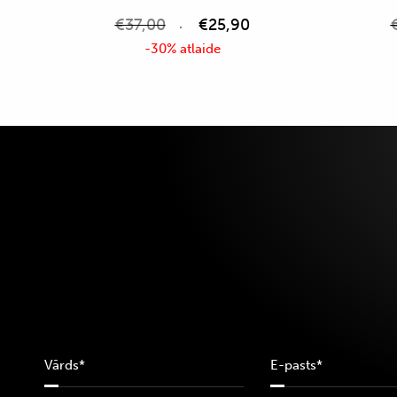
€
37,00
€
25,90
-30% atlaide