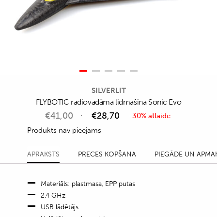
SILVERLIT
FLYBOTIC radiovadāma lidmašīna Sonic Evo
€
41,00
€
28,70
-30% atlaide
Produkts nav pieejams
APRAKSTS
PRECES KOPŠANA
PIEGĀDE UN APMA
Materiāls: plastmasa, EPP putas
2,4 GHz
USB lādētājs