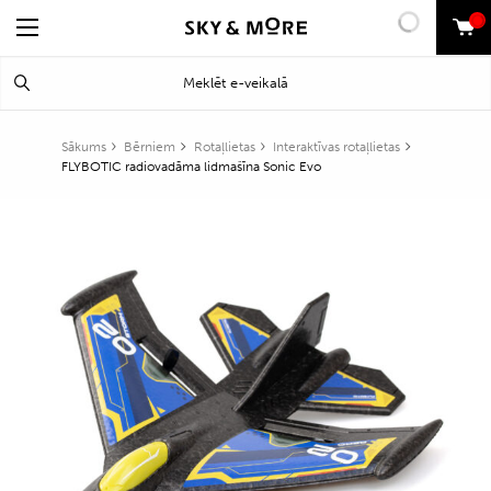
0
Search
Meklēt
for:
Sākums
Bērniem
Rotaļlietas
Interaktīvas rotaļlietas
FLYBOTIC radiovadāma lidmašīna Sonic Evo