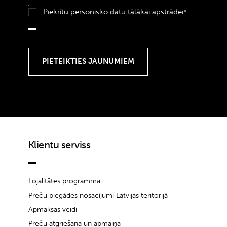
Piekrītu personisko datu
tālākai apstrādei*
Klientu serviss
Lojalitātes programma
Preču piegādes nosacījumi Latvijas teritorijā
Apmaksas veidi
Preču atgriešana un apmaiņa