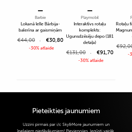
Barbie
Playmobil
Lokanā lelle Bārbija-
Interaktīvs rotaļu
Rotaļu 
balerīna ar gaismiņām
komplekts:
Magnum, 
Ugunsdzēsēju depo (181
€
44,00
€
30,80
detaļa)
€
92,0
-30% atlaide
€
131,00
€
91,70
-3
-30% atlaide
Pieteikties jaunumiem
Uzzini pirmais par i/c Sky&More jaunumiem un
īpašajiem piedāvājumiem! Pievienojies. Iegūsti vairāk.