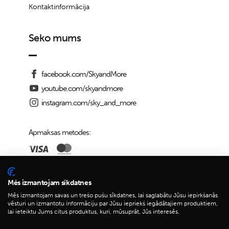
Kontaktinformācija
Seko mums
facebook.com/SkyandMore
youtube.com/skyandmore
instagram.com/sky_and_more
Apmaksas metodes:
Piegādes iespējas:
Mēs izmantojam sīkdatnes
Mēs izmantojam savas un trešo pušu sīkdatnes, lai saglabātu Jūsu iepirkšanās
vēsturi un izmantotu informāciju par Jūsu iepriekš iegādātajiem produktiem,
lai ieteiktu Jums citus produktus, kuri, mūsuprāt, Jūs interesēs.