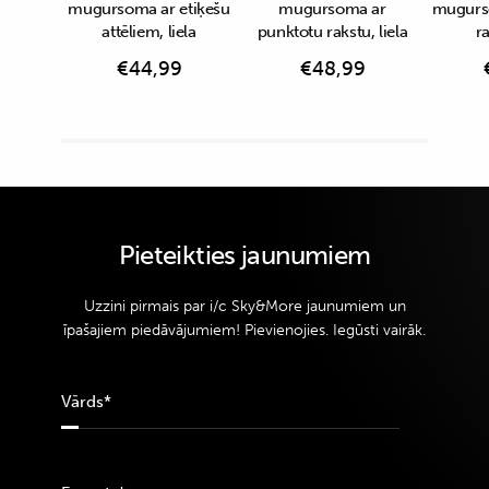
mugursoma ar etiķešu
mugursoma ar
mugurso
attēliem, liela
punktotu rakstu, liela
ra
€
44,99
€
48,99
Pieteikties jaunumiem
Uzzini pirmais par i/c Sky&More jaunumiem un
īpašajiem piedāvājumiem! Pievienojies. Iegūsti vairāk.