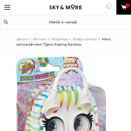
0
Search
Meklēt
for:
Sākums
Bērniem
Rotaļlietas
Rotaļu somiņas
Mikro
somiņa bērniem Tīģeris Roaring Rainbow