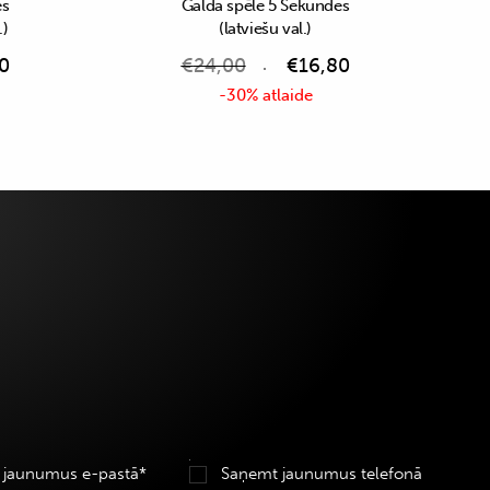
es
Galda spēle 5 Sekundes
.)
(latviešu val.)
0
€
24,00
€
16,80
-30% atlaide
 jaunumus e-pastā*
Saņemt jaunumus telefonā