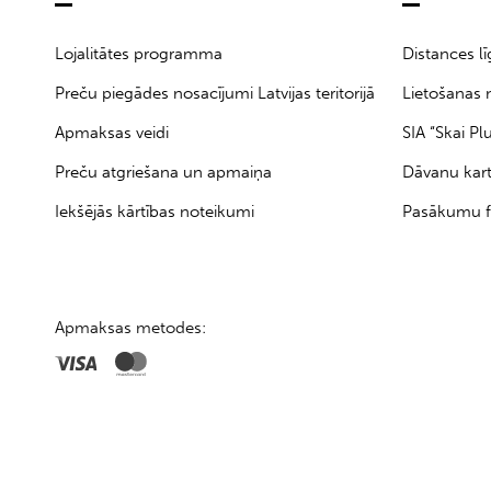
Lojalitātes programma
Distances l
Preču piegādes nosacījumi Latvijas teritorijā
Lietošanas 
Apmaksas veidi
SIA “Skai Pl
Preču atgriešana un apmaiņa
Dāvanu kar
Iekšējās kārtības noteikumi
Pasākumu f
Apmaksas metodes: