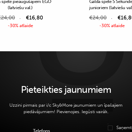
 spēle pieaugušajiem EGO
Galda spēle 5 Sekund
(latviešu val.)
junioriem (latviešu val
€
24,00
€
16,80
€
24,00
€
16,8
-30% atlaide
-30% atlaide
Pieteikties jaunumiem
Uzzini pirmais par i/c Sky&More jaunumiem un īpašajiem
piedāvājumiem! Pievienojies. Iegūsti vairāk.
Saņemt