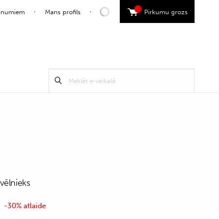
0
jaunumiem
Mans profils
Pirkumu grozs
Search
Meklēt
for:
vēlnieks
-30% atlaide