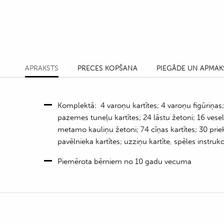
APRAKSTS
PRECES KOPŠANA
PIEGĀDE UN APMAK
Komplektā: 4 varoņu kartītes; 4 varoņu figūriņas
pazemes tuneļu kartītes; 24 lāstu žetoni; 16 vesel
metamo kauliņu žetoni; 74 cīņas kartītes; 30 prie
pavēlnieka kartītes; uzziņu kartīte, spēles instrukc
Piemērota bērniem no 10 gadu vecuma