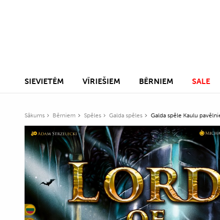
SIEVIETĒM
VĪRIEŠIEM
BĒRNIEM
SALE
Sākums
Bērniem
Spēles
Galda spēles
Galda spēle Kaulu pavēlni