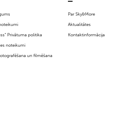
īgums
Par Sky&More
noteikumi
Aktualitātes
uss” Privātuma politika
Kontaktinformācija
tes noteikumi
otografēšana un filmēšana