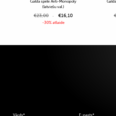
Galda spēle Anti-Monopoly
Galda
(latviešu val.)
€
23,00
€
16,10
-30% atlaide