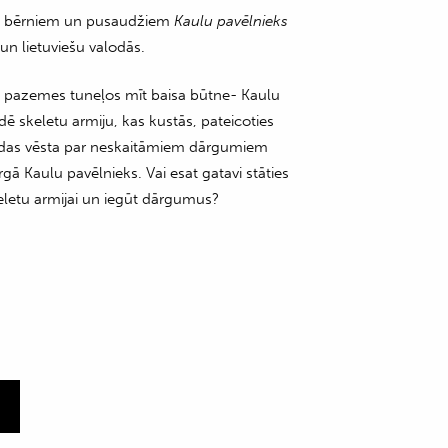
e bērniem un pusaudžiem
Kaulu pavēlnieks
 un lietuviešu valodās.
s pazemes tuneļos mīt baisa būtne- Kaulu
ē skeletu armiju, kas kustās, pateicoties
ndas vēsta par neskaitāmiem dārgumiem
rgā Kaulu pavēlnieks. Vai esat gatavi stāties
eletu armijai un iegūt dārgumus?
m