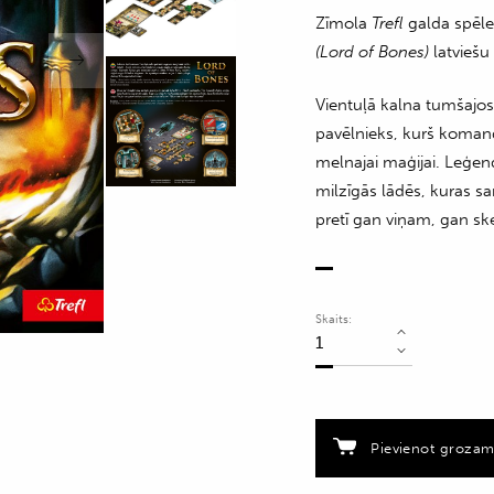
Zīmola
Trefl
galda spēl
(Lord of Bones)
latviešu
Vientuļā kalna tumšajo
pavēlnieks, kurš komand
melnajai maģijai. Leģe
milzīgās lādēs, kuras sa
pretī gan viņam, gan sk
Skaits:
Galda
spēle
Kaulu
pavēlnieks
quantity
Pievienot groza