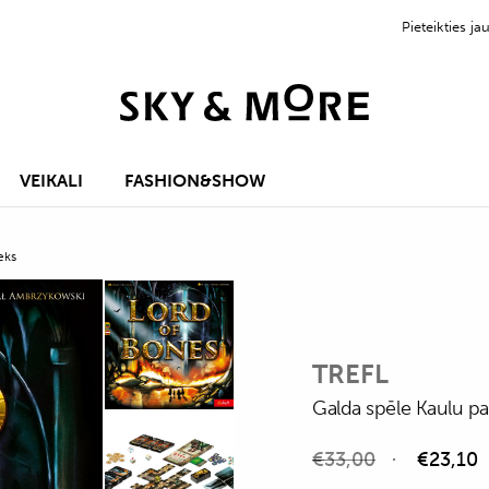
Pieteikties 
VEIKALI
FASHION&SHOW
eks
TREFL
Galda spēle Kaulu pa
€
33,00
€
23,10