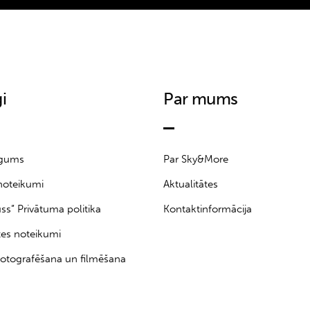
i
Par mums
īgums
Par Sky&More
noteikumi
Aktualitātes
uss” Privātuma politika
Kontaktinformācija
tes noteikumi
otografēšana un filmēšana