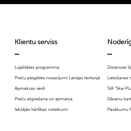
Klientu serviss
Noderīg
Lojalitātes programma
Distances l
Preču piegādes nosacījumi Latvijas teritorijā
Lietošanas 
Apmaksas veidi
SIA “Skai Pl
Preču atgriešana un apmaiņa
Dāvanu kar
Iekšējās kārtības noteikumi
Pasākumu f