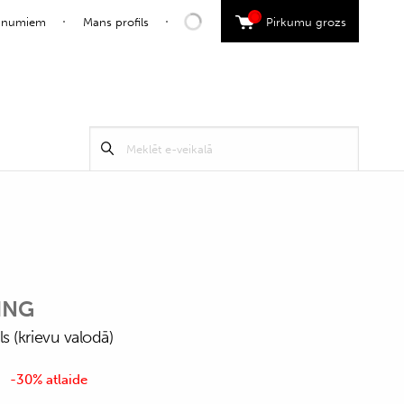
0
jaunumiem
Mans profils
Pirkumu grozs
Search
Meklēt
for:
ING
 (krievu valodā)
-30% atlaide