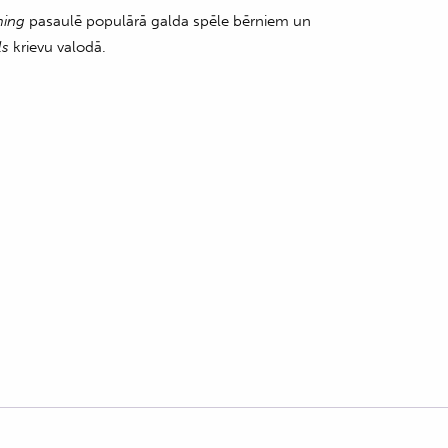
ming
pasaulē populārā galda spēle bērniem un
ls
krievu valodā.