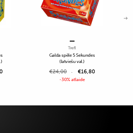
Trefl
es
Galda spēle 5 Sekundes
.)
(latviešu val.)
0
€
24,00
€
16,80
-30% atlaide