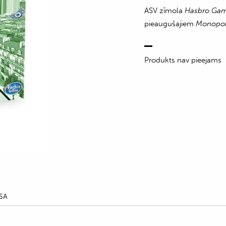
ASV zīmola
Hasbro Ga
pieaugušajiem
Monopo
Produkts nav pieejams
SA