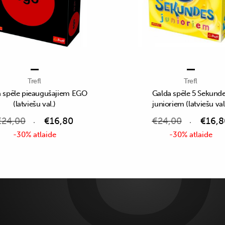
Trefl
Trefl
 spēle pieaugušajiem EGO
Galda spēle 5 Sekund
(latviešu val.)
junioriem (latviešu val
€
24,00
€
16,80
€
24,00
€
16,8
-30% atlaide
-30% atlaide