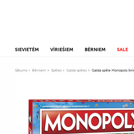
SIEVIETĒM
VĪRIEŠIEM
BĒRNIEM
SALE
Sākums
Bērniem
Spēles
Galda spēles
Galda spēle Monopols (kri