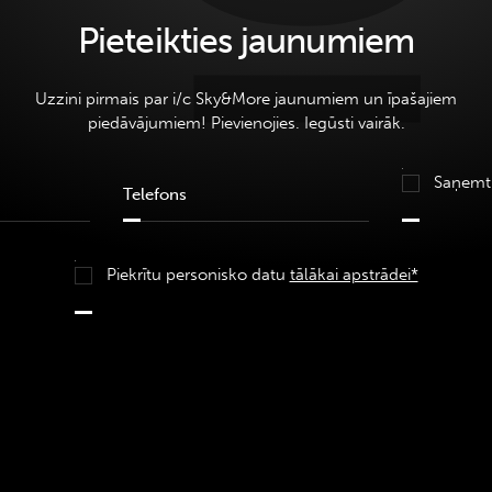
Pieteikties jaunumiem
Uzzini pirmais par i/c Sky&More jaunumiem un īpašajiem
piedāvājumiem! Pievienojies. Iegūsti vairāk.
Saņemt
Piekrītu personisko datu
tālākai apstrādei*