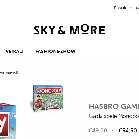
Pieteikties 
VEIKALI
FASHION&SHOW
evu valodā)
HASBRO GAM
Galda spēle Monopols
€
49,00
€
34,30