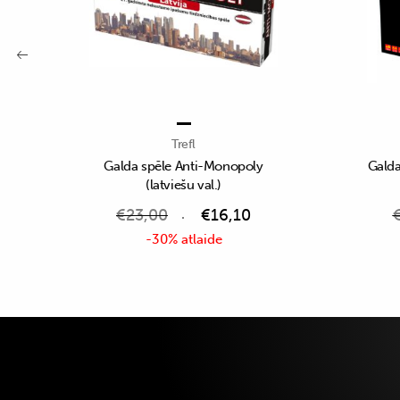
Trefl
Galda spēle Anti-Monopoly
Galda
(latviešu val.)
€
23,00
€
16,10
-30% atlaide