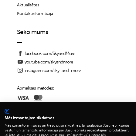
Aktualitātes
Kontaktinformācija
Seko mums
facebook.com/SkyandMore
youtube.com/skyandmore
instagram.com/sky_and_more
Apmaksas metodes:
Piegādes iespējas:
Mēs izmantojam sīkdatnes
Mēs izmantojam savas un trešo pušu sīkdatnes, lai saglabātu Jūsu iepirkšanās
vēsturi un izmantotu informāciju par Jūsu iepriekš iegādātajiem produktiem,
lai ieteiktu Jums citus produktus, kuri, mūsuprāt, Jūs interesēs.