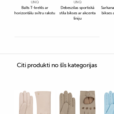
UNQ
UNQ
Balts T-krekls ar
Debeszilas sportiskā
Sarkanas
horizontālu svītru rakstu
stila bikses ar akcenta
bikses a
līniju
Citi produkti no šīs kategorijas