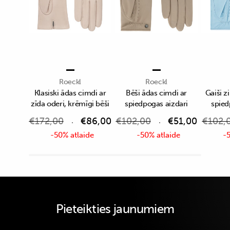
Roeckl
Roeckl
Klasiski ādas cimdi ar
Bēši ādas cimdi ar
Gaiši z
zīda oderi, krēmīgi bēši
spiedpogas aizdari
spied
€
172,00
€
86,00
€
102,00
€
51,00
€
102,
-50% atlaide
-50% atlaide
-5
Pieteikties jaunumiem