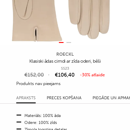
ROECKL
Klasiski ādas cimdi ar zīda oderi, bēši
SS23
€
152,00
€
106,40
-30% atlaide
Produkts nav pieejams
APRAKSTS
PRECES KOPŠANA
PIEGĀDE UN APMA
Materiāls: 100% āda
Odere: 100% zīds
Zīmola logotipa detaļas