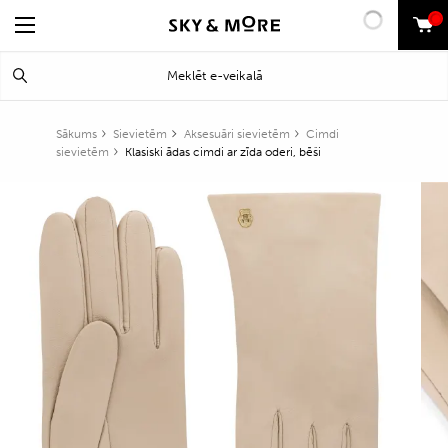
0
Search
Meklēt
for:
Sākums
Sievietēm
Aksesuāri sievietēm
Cimdi
sievietēm
Klasiski ādas cimdi ar zīda oderi, bēši