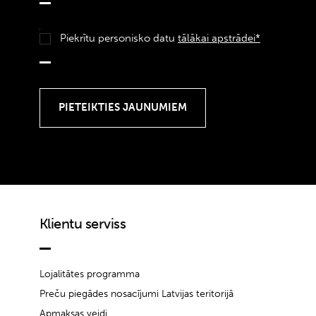
Piekrītu personisko datu
tālākai apstrādei*
Klientu serviss
Lojalitātes programma
Preču piegādes nosacījumi Latvijas teritorijā
Apmaksas veidi