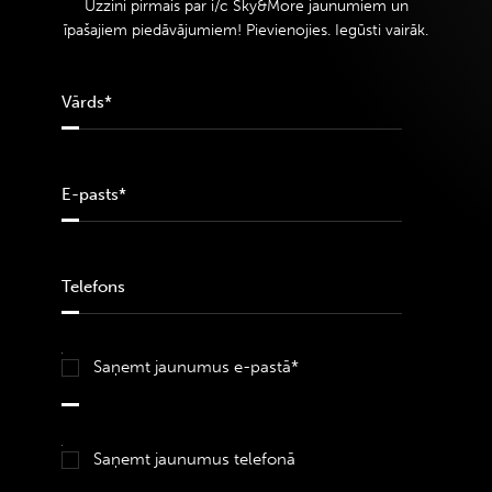
Uzzini pirmais par i/c Sky&More jaunumiem un
īpašajiem piedāvājumiem! Pievienojies. Iegūsti vairāk.
Saņemt jaunumus e-pastā*
Saņemt jaunumus telefonā