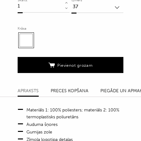
Skaits:
Izmērs
Sportiskā
stila
apavi
ar
Krāsa
kontrastējošu
apdari
quantity
Pievienot grozam
APRAKSTS
PRECES KOPŠANA
PIEGĀDE UN APMA
Materiāls 1: 100% poliesters; materiāls 2: 100%
termoplastisks poliuretāns
Auduma šņores
Gumijas zole
Zīmola logotipa detaļas