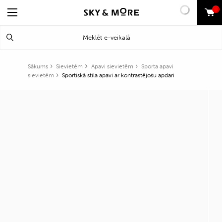
0
Search
Meklēt
for:
Sākums
Sievietēm
Apavi sievietēm
Sporta apavi
sievietēm
Sportiskā stila apavi ar kontrastējošu apdari