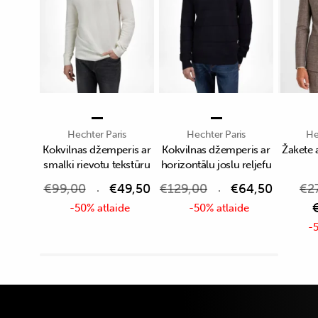
Hechter Paris
Hechter Paris
He
Kokvilnas džemperis ar
Kokvilnas džemperis ar
Žakete 
smalki rievotu tekstūru
horizontālu joslu reljefu
€
99,00
€
49,50
€
129,00
€
64,50
€
2
-50% atlaide
-50% atlaide
-5