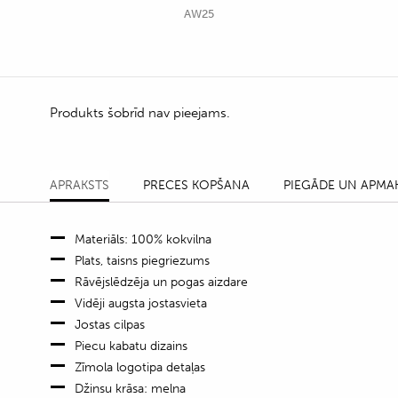
AW25
Produkts šobrīd nav pieejams.
APRAKSTS
PRECES KOPŠANA
PIEGĀDE UN APMA
Materiāls: 100% kokvilna
Plats, taisns piegriezums
Rāvējslēdzēja un pogas aizdare
Vidēji augsta jostasvieta
Jostas cilpas
Piecu kabatu dizains
Zīmola logotipa detaļas
Džinsu krāsa: melna