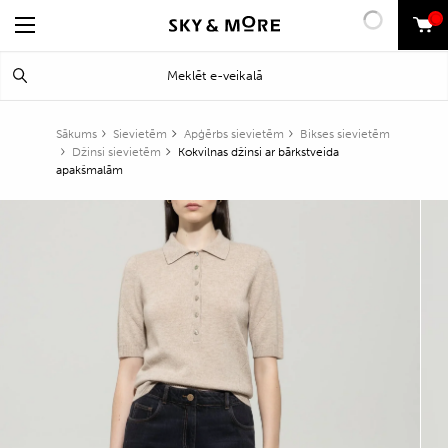
0
Search
Meklēt
for:
Sākums
Sievietēm
Apģērbs sievietēm
Bikses sievietēm
Džinsi sievietēm
Kokvilnas džinsi ar bārkstveida
apakšmalām