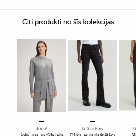
Citi produkti no šīs kolekcijas
Joop!
G-Star Raw
G
Kokvilnas un zīda jaka
Džinsi ar paplatinātām
Me