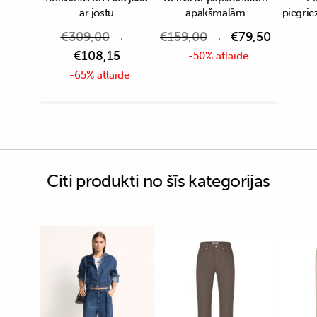
ar jostu
apakšmalām
piegrie
€
309,00
€
159,00
€
79,50
€
108,15
-50% atlaide
-65% atlaide
Citi produkti no šīs kategorijas