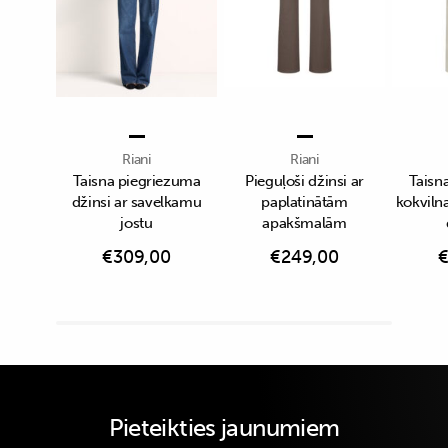
Riani
Riani
Taisna piegriezuma
Pieguļoši džinsi ar
Taisn
džinsi ar savelkamu
paplatinātām
kokvilna
jostu
apakšmalām
€
309,00
€
249,00
Pieteikties jaunumiem