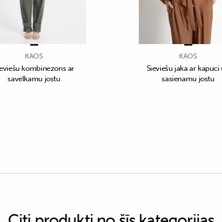
KAOS
KAOS
ieviešu kombinezons ar
Sieviešu jaka ar kapuci
savelkamu jostu
sasienamu jostu
Citi produkti no šīs kategorijas