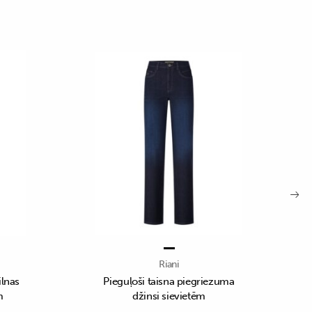
Riani
ilnas
Pieguļoši taisna piegriezuma
m
džinsi sievietēm