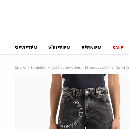
SIEVIETĒM
VĪRIEŠIEM
BĒRNIEM
SALE
Sākums
Sievietēm
Apģērbs sievietēm
Bikses sievietēm
Džinsi s