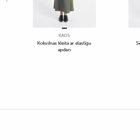
KAOS
Kokvilnas kleita ar elastīgu
S
apdari