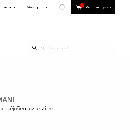
0
jaunumiem
Mans profils
Pirkumu grozs
Search
Meklēt
for:
MANI
ntrastējošiem uzrakstiem