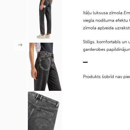
Itāļu luksusa zīmola
Em
viegla nodiluma efektu 
zīmola apļveida uzraks
Stilīgs, komfortabls un 
garderobes papildināju
Produkts šobrīd nav pie