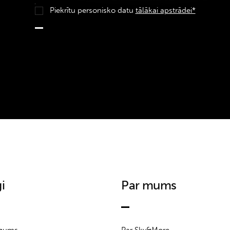
Piekrītu personisko datu
tālākai apstrādei*
i
Par mums