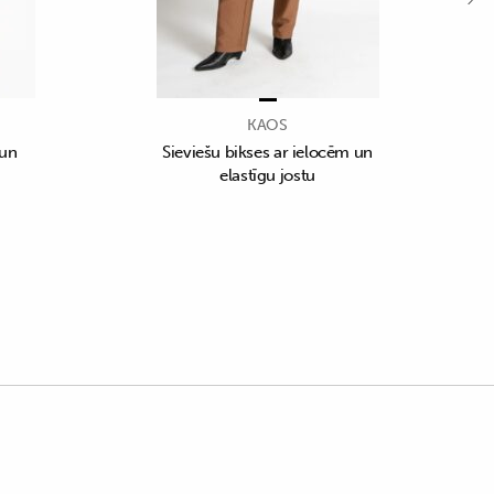
KAOS
 un
Sieviešu bikses ar ielocēm un
elastīgu jostu