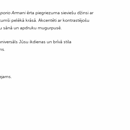
porio Armani
ērta piegriezuma sieviešu džinsi ar
tumši pelēkā krāsā. Akcentēti ar kontrastējošu
tu sānā un apdruku mugurpusē.
universāls Jūsu ikdienas un brīvā stila
ms.
ejams.