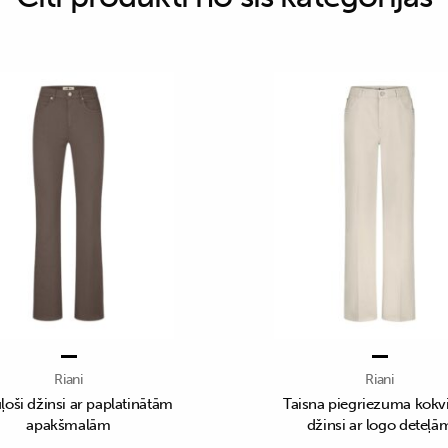
Riani
Riani
ļoši džinsi ar paplatinātām
Taisna piegriezuma kokv
apakšmalām
džinsi ar logo deteļā