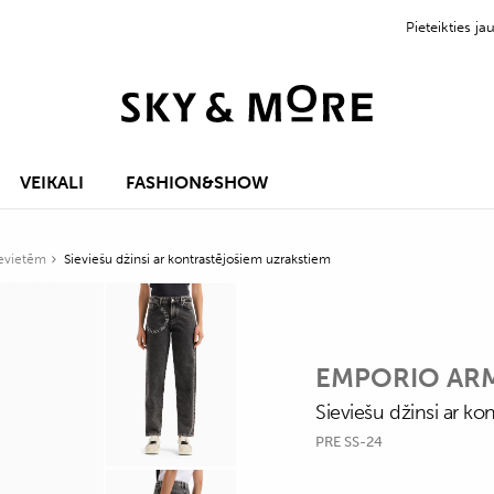
Pieteikties 
VEIKALI
FASHION&SHOW
ievietēm
Sieviešu džinsi ar kontrastējošiem uzrakstiem
EMPORIO AR
Sieviešu džinsi ar ko
PRE SS-24