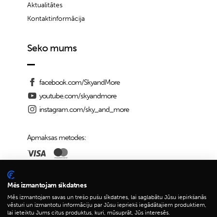
Aktualitātes
Kontaktinformācija
Seko mums
facebook.com/SkyandMore
youtube.com/skyandmore
instagram.com/sky_and_more
Apmaksas metodes:
Piegādes iespējas:
Mēs izmantojam sīkdatnes
Mēs izmantojam savas un trešo pušu sīkdatnes, lai saglabātu Jūsu iepirkšanās
vēsturi un izmantotu informāciju par Jūsu iepriekš iegādātajiem produktiem,
lai ieteiktu Jums citus produktus, kuri, mūsuprāt, Jūs interesēs.