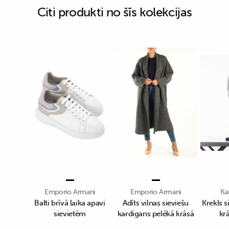
Citi produkti no šīs kolekcijas
Emporio Armani
Emporio Armani
Ka
Balti brīvā laika apavi
Adīts vilnas sieviešu
Krekls s
sievietēm
kardigans pelēkā krāsā
kr