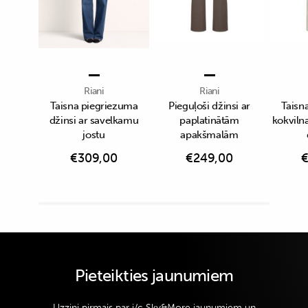
Riani
Riani
Taisna piegriezuma
Pieguļoši džinsi ar
Taisn
džinsi ar savelkamu
paplatinātām
kokvilna
jostu
apakšmalām
€
309,00
€
249,00
Pieteikties jaunumiem
Uzzini pirmais par i/c Sky&More jaunumiem un