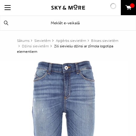
0
Search
Meklēt
for:
Sākums
Sievietēm
Apģērbs sievietēm
Bikses sievietēm
Džinsi sievietēm
Zili sieviešu džinsi ar zīmola logotipa
elementiem