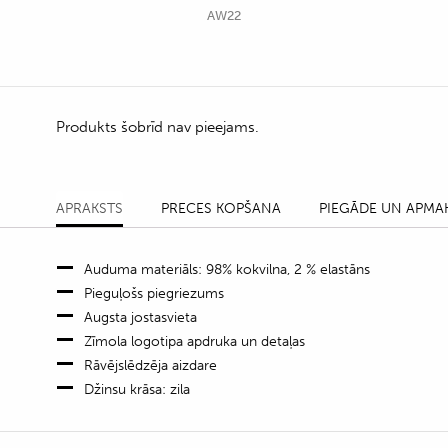
AW22
Produkts šobrīd nav pieejams.
APRAKSTS
PRECES KOPŠANA
PIEGĀDE UN APMA
Auduma materiāls: 98% kokvilna, 2 % elastāns
Pieguļošs piegriezums
Augsta jostasvieta
Zīmola logotipa apdruka un detaļas
Rāvējslēdzēja aizdare
Džinsu krāsa: zila