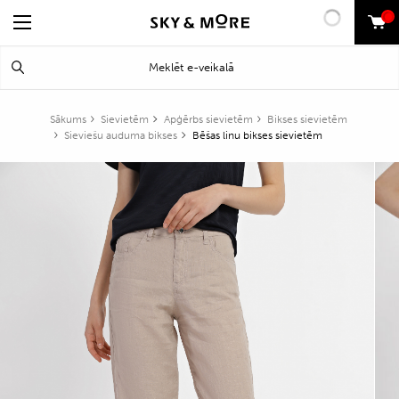
0
Search
Meklēt
for:
Sākums
Sievietēm
Apģērbs sievietēm
Bikses sievietēm
Sieviešu auduma bikses
Bēšas linu bikses sievietēm