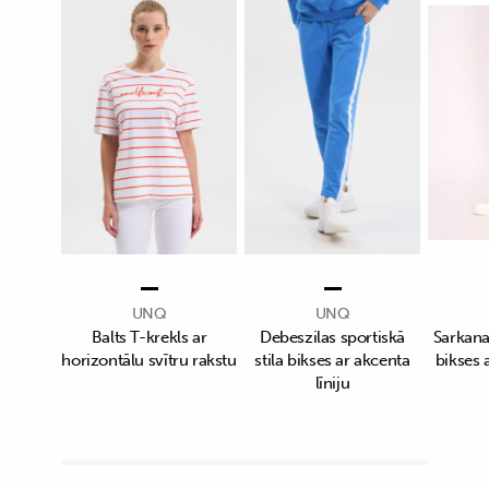
UNQ
UNQ
Balts T-krekls ar
Debeszilas sportiskā
Sarkanas
horizontālu svītru rakstu
stila bikses ar akcenta
bikses a
līniju