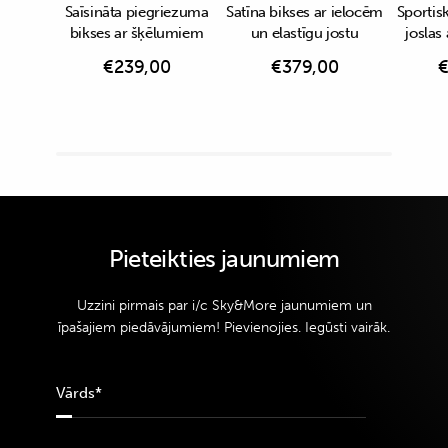
Saīsināta piegriezuma
Satīna bikses ar ielocēm
Sportisk
bikses ar šķēlumiem
un elastīgu jostu
joslas
€
239,00
€
379,00
Pieteikties jaunumiem
Uzzini pirmais par i/c Sky&More jaunumiem un
īpašajiem piedāvājumiem! Pievienojies. Iegūsti vairāk.