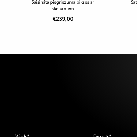
Saīsināta piegriezuma bikses ar
Sat
šķēlumiem
€
239,00