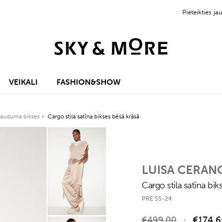
Pieteikties 
VEIKALI
FASHION&SHOW
 auduma bikses
Cargo stila satīna bikses bēšā krāsā
LUISA CERAN
Cargo stila satīna bik
PRE SS-24
€
499,00
€
174,6