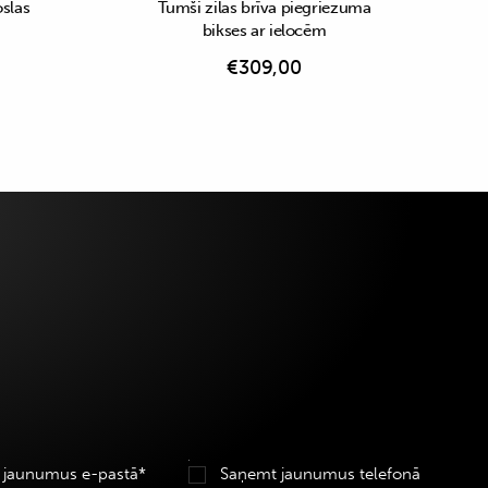
oslas
Tumši zilas brīva piegriezuma
bikses ar ielocēm
€
309,00
 jaunumus e-pastā*
Saņemt jaunumus telefonā