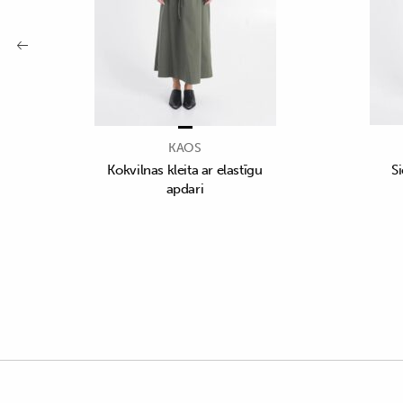
KAOS
Kokvilnas kleita ar elastīgu
S
apdari