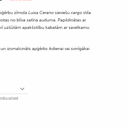
pģērbu zīmola
Luisa Cerano
sieviešu
cargo
stila
votas no blīva satīna auduma. Papildinātas ar
ā arī uzšūtām apakšstilbu kabatām ar savelkamu
un izsmalcināts apģērbs ikdienai vai svinīgākai
zmēru ceļvedi