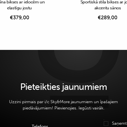
īna bikses ar ielocēm un
Sportiskā stila bikses ar j
elastīgu jostu
akcentu sānos
€
379,00
€
289,00
Pieteikties jaunumiem
Uzzini pirmais par i/c Sky&More jaunumiem un īpašajiem
piedāvājumiem! Pievienojies. Iegūsti vairāk.
Saņemt