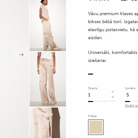
Vācu
premium
klases a
bikses bēšā tonī. Izgata
elastīgu jostasvietu, k
aizdari.
Universāls, komfortabls 
iziešanai.
Skaits:
Izmērs
Cargo
stila
Atvērt i
satīna
Krāsa
bikses
bēšā
krāsā