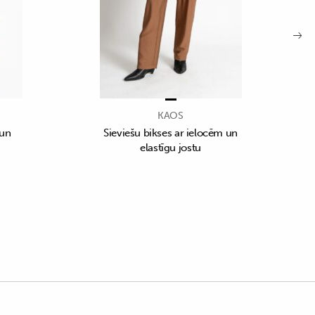
KAOS
 un
Sieviešu bikses ar ielocēm un
elastīgu jostu