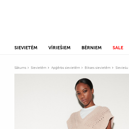
SIEVIETĒM
VĪRIEŠIEM
BĒRNIEM
SALE
Sākums
Sievietēm
Apģērbs sievietēm
Bikses sievietēm
Sieviešu