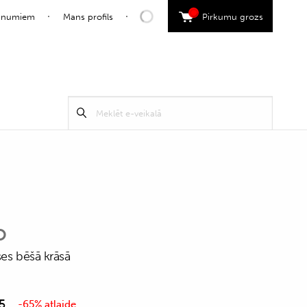
0
jaunumiem
Mans profils
Pirkumu grozs
Search
Meklēt
for:
O
ses bēšā krāsā
5
-65% atlaide