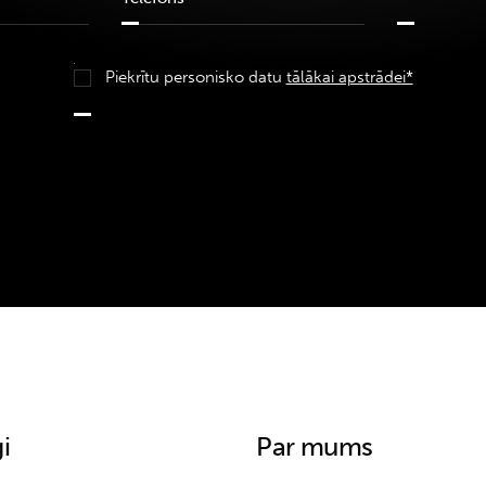
Piekrītu personisko datu
tālākai apstrādei*
i
Par mums