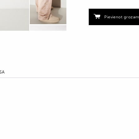
quantity
Pievienot groza
SA