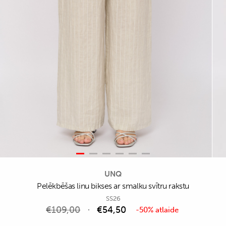
UNQ
Pelēkbēšas linu bikses ar smalku svītru rakstu
SS26
€
109,00
€
54,50
-50% atlaide