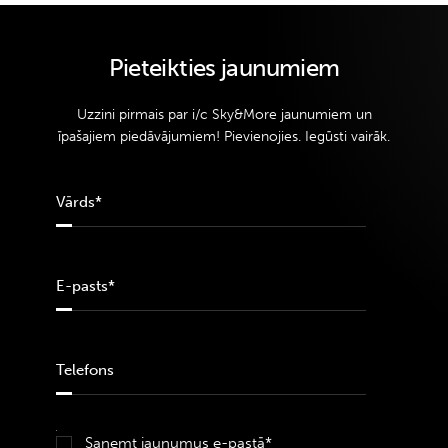
Pieteikties jaunumiem
Uzzini pirmais par i/c Sky&More jaunumiem un
īpašajiem piedāvājumiem! Pievienojies. Iegūsti vairāk.
Saņemt jaunumus e-pastā*