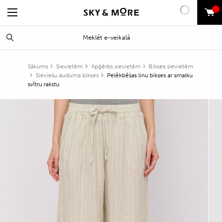
0
Search
Meklēt
for:
Sākums
Sievietēm
Apģērbs sievietēm
Bikses sievietēm
Sieviešu auduma bikses
Pelēkbēšas linu bikses ar smalku
svītru rakstu