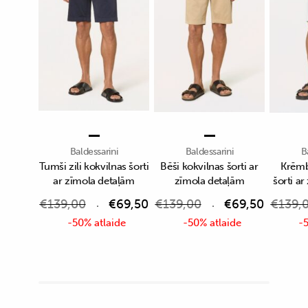
Baldessarini
Baldessarini
B
Tumši zili kokvilnas šorti
Bēši kokvilnas šorti ar
Krēmb
ar zīmola detaļām
zīmola detaļām
šorti a
€
139,00
€
69,50
€
139,00
€
69,50
€
139,
-50% atlaide
-50% atlaide
-5