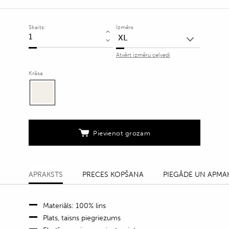
Skaits:
Izmērs
Pelēkbēšas
linu
Atvērt izmēru ceļvedi
bikses
ar
Krāsa
smalku
svītru
rakstu
quantity
Pievienot grozam
APRAKSTS
PRECES KOPŠANA
PIEGĀDE UN APMA
Materiāls: 100% lins
Plats, taisns piegriezums