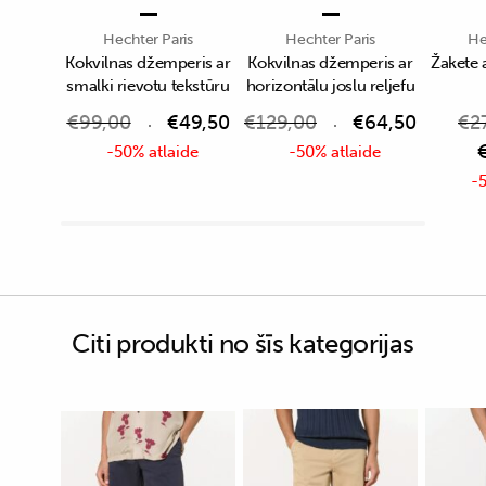
Hechter Paris
Hechter Paris
He
Kokvilnas džemperis ar
Kokvilnas džemperis ar
Žakete 
smalki rievotu tekstūru
horizontālu joslu reljefu
€
99,00
€
49,50
€
129,00
€
64,50
€
2
-50% atlaide
-50% atlaide
-5
Citi produkti no šīs kategorijas