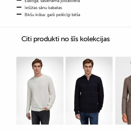
Elastīga, sasienama jostasvieta
Iešūtas sānu kabatas
Bikšu krāsa: gaiši pelēcīgi bēša
Citi produkti no šīs kolekcijas