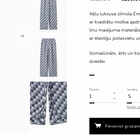
Itāļu luksusa zīmola
Em
ar kvadrātu motīva apdr
linu maisījuma materiāl
ar elastīgu jostasvietu
Izsmalcināts, ērts un ko
izveidei.
Skaits:
Izmērs
Linu
tekstūras
Atvērt i
bikses
ar
rūtainu
Pievienot groza
motīvu