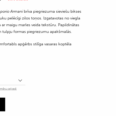
porio Armani
brīva piegriezuma sieviešu bikses
uku pelēcīgi zilos toņos. Izgatavotas no viegla
a ar maigu marles veida tekstūru. Papildinātas
 un tulpju formas piegriezumu apakšmalās.
mfortabls apģērbs stilīga vasaras koptēla
zmēru ceļvedi
m