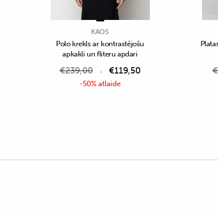
KAOS
Polo krekls ar kontrastējošu
Plata
apkakli un fliteru apdari
€
239,00
€
119,50
€
-50% atlaide