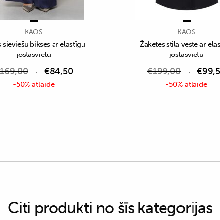
KAOS
KAOS
s sieviešu bikses ar elastīgu
Žaketes stila veste ar ela
jostasvietu
jostasvietu
169,00
€
84,50
€
199,00
€
99,
-50% atlaide
-50% atlaide
Citi produkti no šīs kategorijas