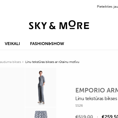
Pieteikties 
VEIKALI
FASHION&SHOW
 auduma bikses
Linu tekstūras bikses ar rūtainu motīvu
EMPORIO AR
Linu tekstūras bikses
SS26
€
519,00
€
259,5