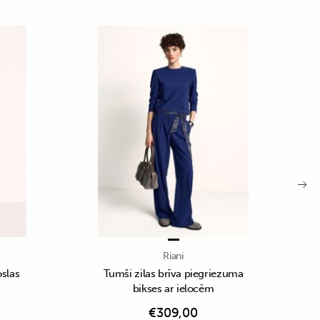
Riani
oslas
Tumši zilas brīva piegriezuma
bikses ar ielocēm
€
309,00