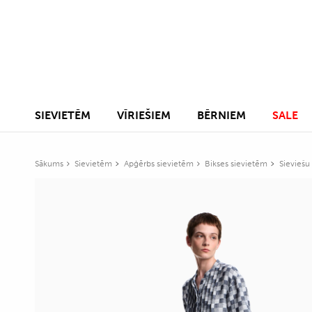
SIEVIETĒM
VĪRIEŠIEM
BĒRNIEM
SALE
Sākums
Sievietēm
Apģērbs sievietēm
Bikses sievietēm
Sieviešu