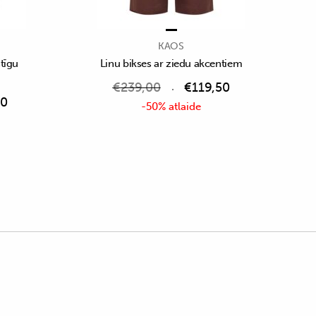
KAOS
stīgu
Linu bikses ar ziedu akcentiem
€
239,00
€
119,50
50
-50% atlaide