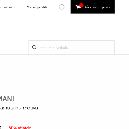
0
jaunumiem
Mans profils
Pirkumu grozs
Search
Meklēt
for:
MANI
 ar rūtainu motīvu
0
-50% atlaide