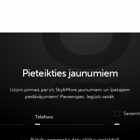
Pieteikties jaunumiem
Uzzini pirmais par i/c Sky&More jaunumiem un īpašajiem
piedāvājumiem! Pievienojies. Iegūsti vairāk.
Saņemt
Piekrītu personisko datu
tālākai apstrādei*