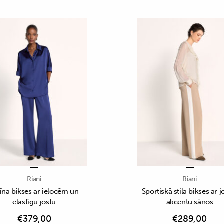
Riani
Riani
īna bikses ar ielocēm un
Sportiskā stila bikses ar j
elastīgu jostu
akcentu sānos
€
379,00
€
289,00