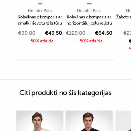
Hechter Paris
Hechter Paris
He
Kokvilnas džemperis ar
Kokvilnas džemperis ar
Žakete 
smalki rievotu tekstūru
horizontālu joslu reljefu
€
99,00
€
49,50
€
129,00
€
64,50
€
2
-50% atlaide
-50% atlaide
-5
Citi produkti no šīs kategorijas