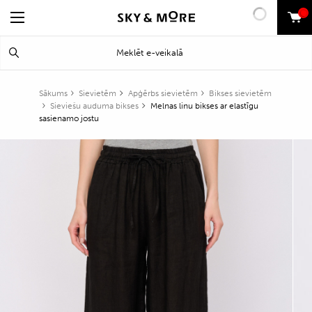
0
Search
Meklēt
for:
Sākums
Sievietēm
Apģērbs sievietēm
Bikses sievietēm
Sieviešu auduma bikses
Melnas linu bikses ar elastīgu
sasienamo jostu