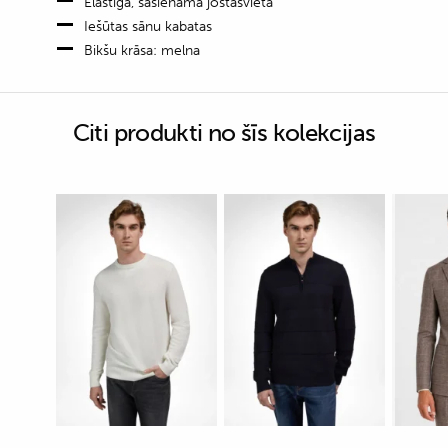
Elastīga, sasienama jostasvieta
Iešūtas sānu kabatas
Bikšu krāsa: melna
Citi produkti no šīs kolekcijas