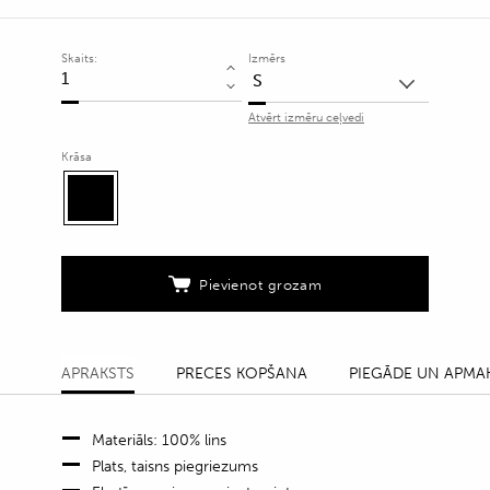
Skaits:
Izmērs
Melnas
linu
Atvērt izmēru ceļvedi
bikses
ar
Krāsa
elastīgu
sasienamo
jostu
quantity
Pievienot grozam
APRAKSTS
PRECES KOPŠANA
PIEGĀDE UN APMA
Materiāls: 100% lins
Plats, taisns piegriezums