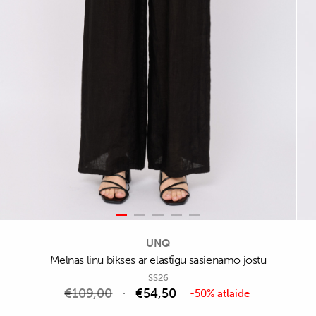
UNQ
Melnas linu bikses ar elastīgu sasienamo jostu
SS26
€
109,00
€
54,50
-50% atlaide