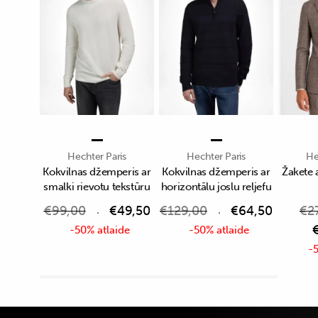
Hechter Paris
Hechter Paris
He
Kokvilnas džemperis ar
Kokvilnas džemperis ar
Žakete 
smalki rievotu tekstūru
horizontālu joslu reljefu
€
99,00
€
49,50
€
129,00
€
64,50
€
2
-50% atlaide
-50% atlaide
-5