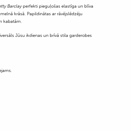
etty Barclay
perfekti pieguļošas elastīga un blīva
melnā krāsā. Papildinātas ar rāvējslēdzēju
ām kabatām.
versāls Jūsu ikdienas un brīvā stila garderobes
ejams.