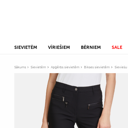
SIEVIETĒM
VĪRIEŠIEM
BĒRNIEM
SALE
Sākums
Sievietēm
Apģērbs sievietēm
Bikses sievietēm
Sieviešu