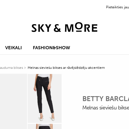
Pieteikties 
VEIKALI
FASHION&SHOW
 auduma bikses
Melnas sieviešu bikses ar rāvējslēdzēju akcentiem
BETTY BARCL
Melnas sieviešu biks