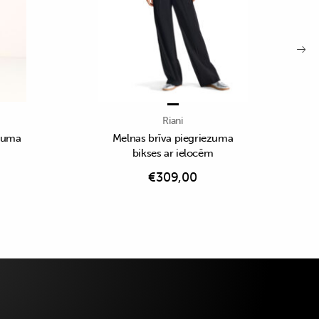
Riani
ezuma
Melnas brīva piegriezuma
bikses ar ielocēm
€
309,00