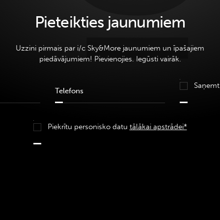
Pieteikties jaunumiem
Uzzini pirmais par i/c Sky&More jaunumiem un īpašajiem
piedāvājumiem! Pievienojies. Iegūsti vairāk.
Saņemt
Piekrītu personisko datu
tālākai apstrādei*