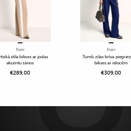
Riani
Riani
tiskā stila bikses ar joslas
Tumši zilas brīva piegri
akcentu sānos
bikses ar ielocēm
€
289,00
€
309,00