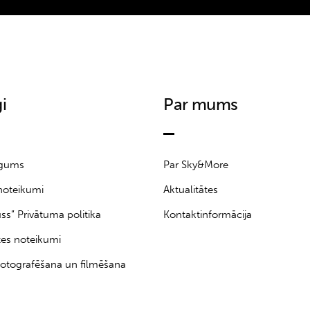
i
Par mums
īgums
Par Sky&More
noteikumi
Aktualitātes
uss” Privātuma politika
Kontaktinformācija
tes noteikumi
otografēšana un filmēšana