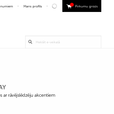
0
jaunumiem
Mans profils
Pirkumu grozs
Search
Meklēt
for:
AY
es ar rāvējslēdzēju akcentiem