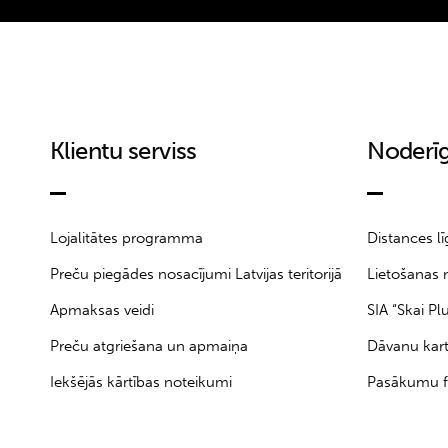
Klientu serviss
Noderīg
Lojalitātes programma
Distances l
Preču piegādes nosacījumi Latvijas teritorijā
Lietošanas 
Apmaksas veidi
SIA “Skai Pl
Preču atgriešana un apmaiņa
Dāvanu kar
Iekšējās kārtības noteikumi
Pasākumu f