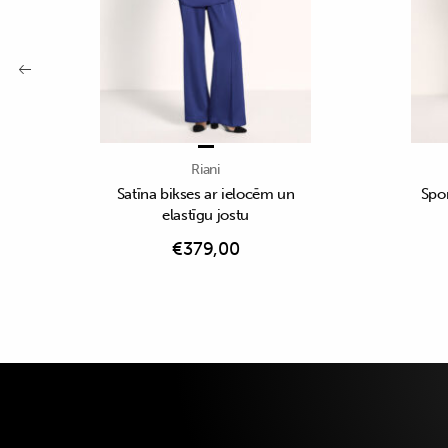
Riani
Satīna bikses ar ielocēm un
Spor
elastīgu jostu
€
379,00