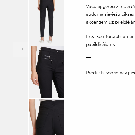
Vācu apģērbu zīmola
B
auduma sieviešu bikses 
akcentiem uz priekšēj
Ērts, komfortabls un uni
papildinājums.
Produkts šobrīd nav pie