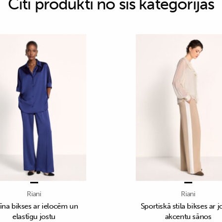
Citi produkti no šīs kategorijas
Riani
Riani
īna bikses ar ielocēm un
Sportiskā stila bikses ar j
elastīgu jostu
akcentu sānos