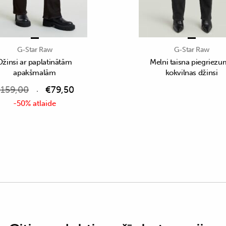
G-Star Raw
G-Star Raw
Džinsi ar paplatinātām
Melni taisna piegriez
apakšmalām
kokvilnas džinsi
€
159,00
€
79,50
-50% atlaide