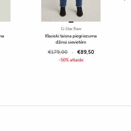
G-Star Raw
uma
Klasiski taisna piegriezuma
džinsi sievietēm
€
179,00
€
89,50
-50% atlaide