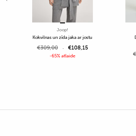
Joop!
Kokvilnas un zīda jaka ar jostu
€
309,00
€
108,15
-65% atlaide