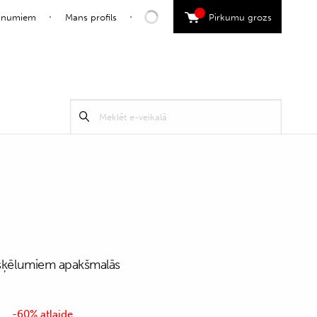
0
jaunumiem
Mans profils
Pirkumu grozs
Search
Meklēt
for:
r šķēlumiem apakšmalās
-60% atlaide