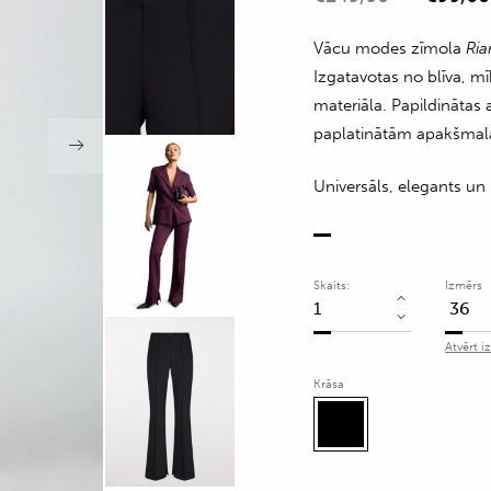
Vācu modes zīmola
Ria
Izgatavotas no blīva, mī
materiāla. Papildinātas 
paplatinātām apakšmal
Universāls, elegants u
Skaits:
Izmērs
Pieguļošas
bikses
Atvērt i
ar
Krāsa
šķēlumiem
apakšmalās
quantity