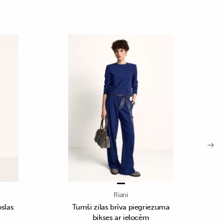
Riani
oslas
Tumši zilas brīva piegriezuma
bikses ar ielocēm