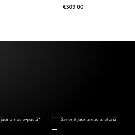
€
309,00
 jaunumus e-pastā*
Saņemt jaunumus telefonā