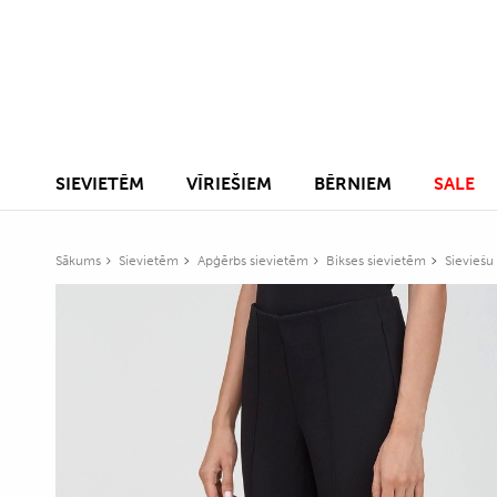
SIEVIETĒM
VĪRIEŠIEM
BĒRNIEM
SALE
Sākums
Sievietēm
Apģērbs sievietēm
Bikses sievietēm
Sieviešu