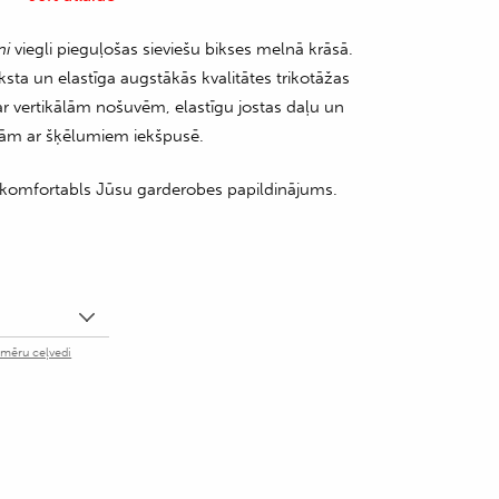
ni
viegli pieguļošas sieviešu bikses melnā krāsā.
ksta un elastīga augstākās kvalitātes trikotāžas
ar vertikālām nošuvēm, elastīgu jostas daļu un
ām ar šķēlumiem iekšpusē.
n komfortabls Jūsu garderobes papildinājums.
zmēru ceļvedi