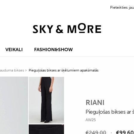
Pieteikties 
VEIKALI
FASHION&SHOW
 auduma bikses
Pieguļošas bikses ar šķēlumiem apakšmalās
RIANI
Pieguļošas bikses a
AW25
€
249,00
€
99,60