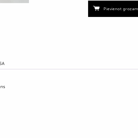
Pievienot groza
SA
āns