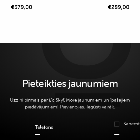
€
379,00
€
289,00
Pieteikties jaunumiem
Uzzini pirmais par i/c Sky&More jaunumiem un īpašajiem
piedāvājumiem! Pievienojies. Iegūsti vairāk.
Saņemt