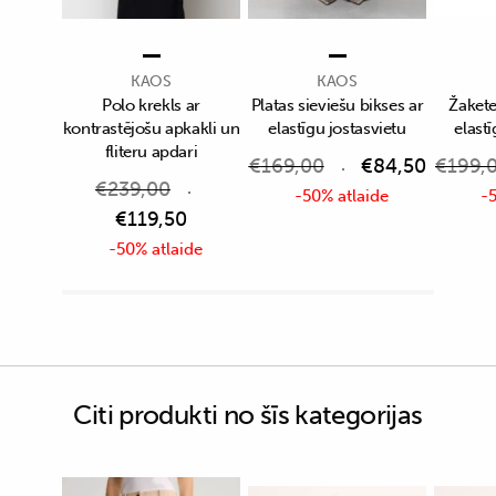
KAOS
KAOS
Polo krekls ar
Platas sieviešu bikses ar
Žakete
kontrastējošu apkakli un
elastīgu jostasvietu
elastī
fliteru apdari
€
169,00
€
84,50
€
199,
€
239,00
-50% atlaide
-5
€
119,50
-50% atlaide
Citi produkti no šīs kategorijas