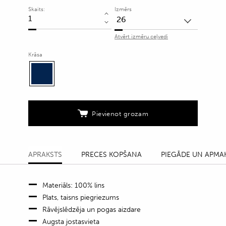
Skaits:
Izmērs
Platas
linu
Atvērt izmēru ceļvedi
bikses
ar
Krāsa
piecu
kabatu
dizainu
quantity
Pievienot grozam
APRAKSTS
PRECES KOPŠANA
PIEGĀDE UN APMA
Materiāls: 100% lins
Plats, taisns piegriezums
Rāvējslēdzēja un pogas aizdare
Augsta jostasvieta