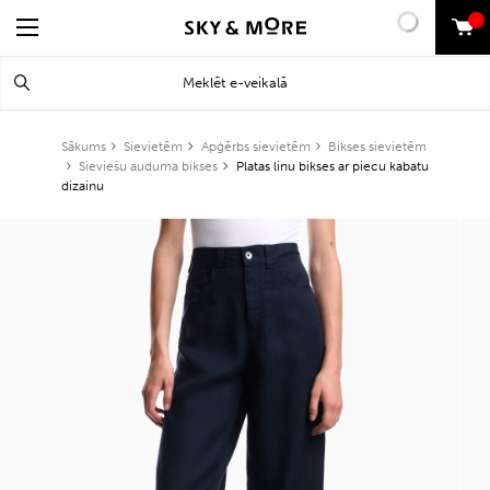
0
Search
Meklēt
for:
Sākums
Sievietēm
Apģērbs sievietēm
Bikses sievietēm
Sieviešu auduma bikses
Platas linu bikses ar piecu kabatu
dizainu