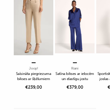
Joop!
Riani
Saīsināta piegriezuma
Satīna bikses ar ielocēm
Sportisk
bikses ar šķēlumiem
un elastīgu jostu
joslas
€
239,00
€
379,00