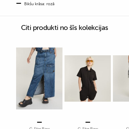
Bikšu krāsa: rozā
Citi produkti no šīs kolekcijas
G-Star Raw
G-Star Raw
G