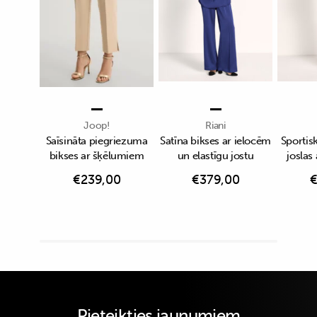
Joop!
Riani
Saīsināta piegriezuma
Satīna bikses ar ielocēm
Sportisk
bikses ar šķēlumiem
un elastīgu jostu
joslas
€
239,00
€
379,00
Pieteikties jaunumiem