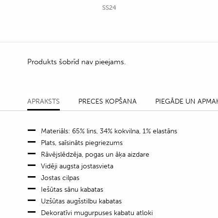
SS24
Produkts šobrīd nav pieejams.
APRAKSTS
PRECES KOPŠANA
PIEGĀDE UN APMA
Materiāls: 65% lins, 34% kokvilna, 1% elastāns
Plats, saīsināts piegriezums
Rāvējslēdzēja, pogas un āķa aizdare
Vidēji augsta jostasvieta
Jostas cilpas
Iešūtas sānu kabatas
Uzšūtas augšstilbu kabatas
Dekoratīvi mugurpuses kabatu atloki