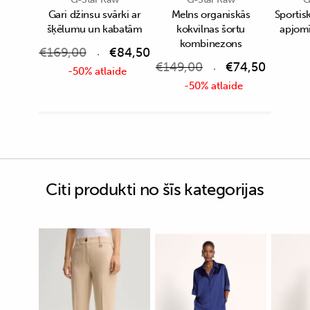
Gari džinsu svārki ar
Melns organiskās
Sportisk
šķēlumu un kabatām
kokvilnas šortu
apjom
kombinezons
€
169,00
€
84,50
€
149,00
€
74,50
-50% atlaide
-50% atlaide
Citi produkti no šīs kategorijas