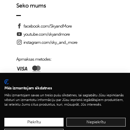
Seko mums
facebook.com/SkyandMore
youtube.com/skyandmore
instagram.com/sky_and_more
Apmaksas metodes:
Piegādes iespējas:
Mēs izmantojam sīkdatnes
Mēs izmantojam savas un trešo pušu sīkdatnes, lai saglabātu Jūsu iepirkšanās
vēsturi un izmantotu informāciju par Jūsu iepriekš iegādātajiem produktiem,
lai ieteiktu Jums citus produktus, kuri, mūsuprāt, Jūs interesēs.
© 2026 Sky&More
Piekrītu
Nepiekrītu