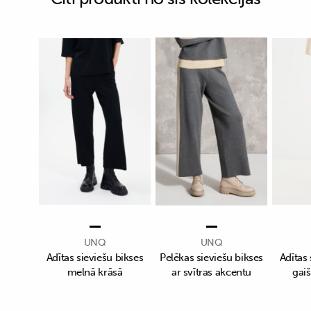
UNQ
UNQ
Adītas sieviešu bikses
Pelēkas sieviešu bikses
Adītas 
melnā krāsā
ar svītras akcentu
gaiš