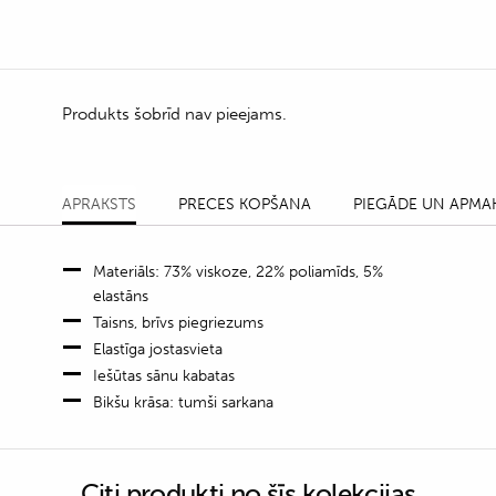
Produkts šobrīd nav pieejams.
APRAKSTS
PRECES KOPŠANA
PIEGĀDE UN APMA
Materiāls: 73% viskoze, 22% poliamīds, 5%
elastāns
Taisns, brīvs piegriezums
Elastīga jostasvieta
Iešūtas sānu kabatas
Bikšu krāsa: tumši sarkana
Citi produkti no šīs kolekcijas