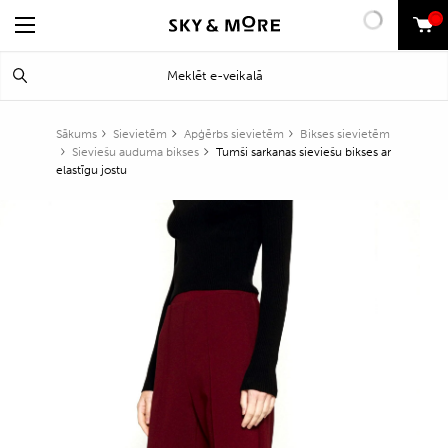
0
Search
Meklēt
for:
Sākums
Sievietēm
Apģērbs sievietēm
Bikses sievietēm
Sieviešu auduma bikses
Tumši sarkanas sieviešu bikses ar
elastīgu jostu