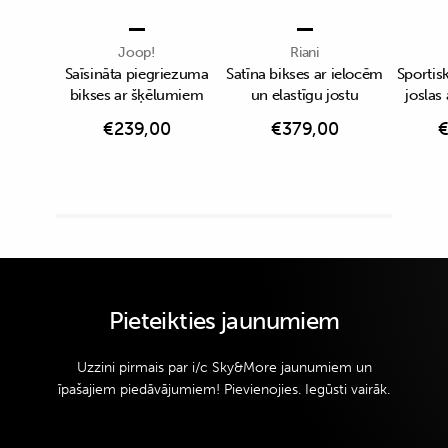
Joop!
Riani
Saīsināta piegriezuma
Satīna bikses ar ielocēm
Sportisk
bikses ar šķēlumiem
un elastīgu jostu
joslas
€
239,00
€
379,00
Pieteikties jaunumiem
Uzzini pirmais par i/c Sky&More jaunumiem un
īpašajiem piedāvājumiem! Pievienojies. Iegūsti vairāk.