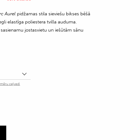
rc Aurel
pidžamas stila sieviešu bikses bēšā
egli elastīga poliestera tvilla auduma.
u, sasienamu jostasvietu un iešūtām sānu
zmēru ceļvedi
m