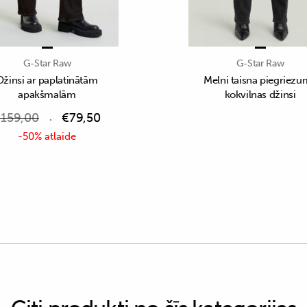
G-Star Raw
G-Star Raw
Džinsi ar paplatinātām
Melni taisna piegriez
apakšmalām
kokvilnas džinsi
€
159,00
€
79,50
-50% atlaide