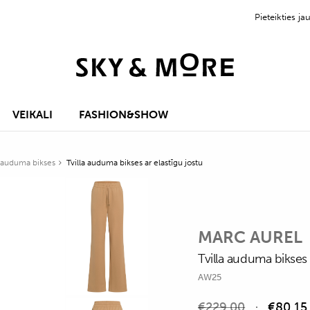
Pieteikties 
VEIKALI
FASHION&SHOW
 auduma bikses
Tvilla auduma bikses ar elastīgu jostu
MARC AUREL
Tvilla auduma bikses 
AW25
€
229,00
€
80,15