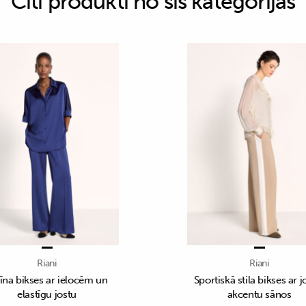
Citi produkti no šīs kategorijas
Riani
Riani
īna bikses ar ielocēm un
Sportiskā stila bikses ar j
elastīgu jostu
akcentu sānos