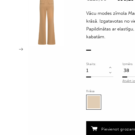
Vācu modes zīmola
Ma
krāsā. Izgatavotas no vi
Papildinātas ar elastīg
kabatām.
Skaits:
Izmērs
Tvilla
auduma
Atvērt i
bikses
Krāsa
ar
elastīgu
jostu
quantity
Pievienot groza