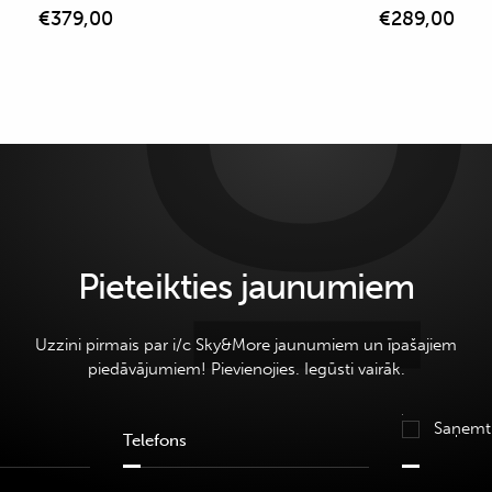
€
379,00
€
289,00
Pieteikties jaunumiem
Uzzini pirmais par i/c Sky&More jaunumiem un īpašajiem
piedāvājumiem! Pievienojies. Iegūsti vairāk.
Saņemt