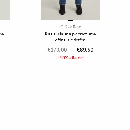
G-Star Raw
uma
Klasiski taisna piegriezuma
džinsi sievietēm
€
179,00
€
89,50
-50% atlaide