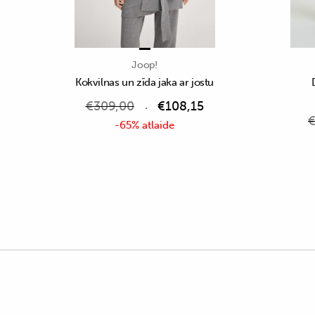
Joop!
Kokvilnas un zīda jaka ar jostu
€
309,00
€
108,15
-65% atlaide