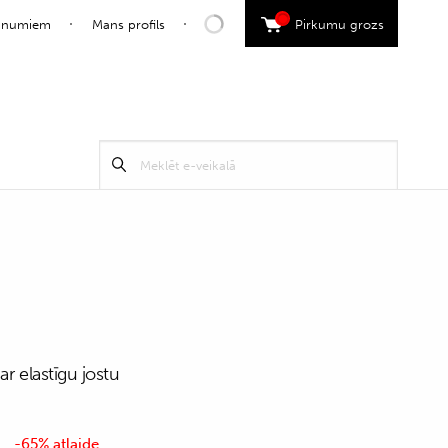
0
jaunumiem
Mans profils
Pirkumu grozs
Search
Meklēt
for:
ar elastīgu jostu
-65% atlaide