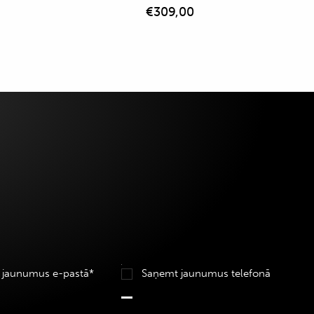
€
309,00
 jaunumus e-pastā*
Saņemt jaunumus telefonā