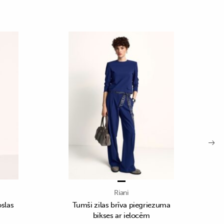
Riani
oslas
Tumši zilas brīva piegriezuma
bikses ar ielocēm