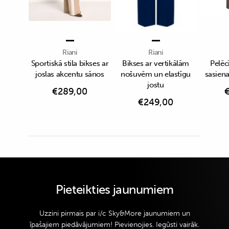
Riani
Riani
Sportiskā stila bikses ar
Bikses ar vertikālām
Pelēc
joslas akcentu sānos
nošuvēm un elastīgu
sasien
jostu
€
289,00
€
249,00
Pieteikties jaunumiem
Uzzini pirmais par i/c Sky&More jaunumiem un
īpašajiem piedāvājumiem! Pievienojies. Iegūsti vairāk.