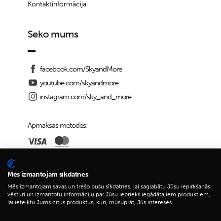
Kontaktinformācija
Seko mums
facebook.com/SkyandMore
youtube.com/skyandmore
instagram.com/sky_and_more
Apmaksas metodes:
Piegādes iespējas:
Mēs izmantojam sīkdatnes
Mēs izmantojam savas un trešo pušu sīkdatnes, lai saglabātu Jūsu iepirkšanās
vēsturi un izmantotu informāciju par Jūsu iepriekš iegādātajiem produktiem,
lai ieteiktu Jums citus produktus, kuri, mūsuprāt, Jūs interesēs.
© 2026 Sky&More