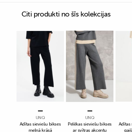
Citi produkti no šīs kolekcijas
UNQ
UNQ
Adītas sieviešu bikses
Pelēkas sieviešu bikses
Adītas 
melnā krāsā
ar svītras akcentu
gaiš