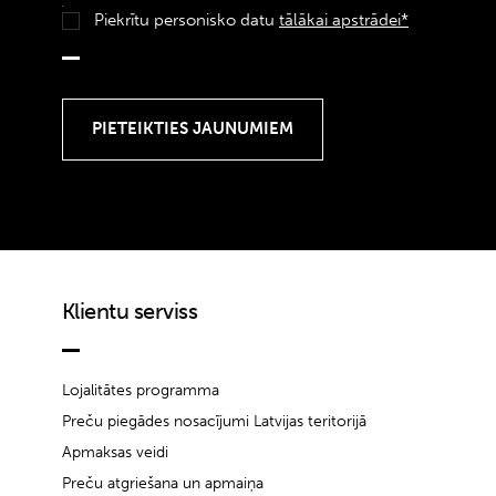
Piekrītu personisko datu
tālākai apstrādei*
Klientu serviss
Lojalitātes programma
Preču piegādes nosacījumi Latvijas teritorijā
Apmaksas veidi
Preču atgriešana un apmaiņa