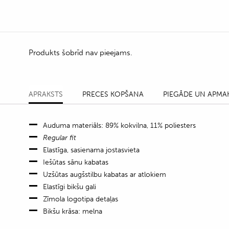
Produkts šobrīd nav pieejams.
APRAKSTS
PRECES KOPŠANA
PIEGĀDE UN APMA
Auduma materiāls: 89% kokvilna, 11% poliesters
Regular fit
Elastīga, sasienama jostasvieta
Iešūtas sānu kabatas
Uzšūtas augšstilbu kabatas ar atlokiem
Elastīgi bikšu gali
Zīmola logotipa detaļas
Bikšu krāsa: melna